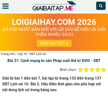
LOIGIAIHAY.COM 2026
ĐÃ CẬP NHẬT BẢN MỚI VỚI LỜI GIẢI DỄ HIỂU VÀ GIẢI
THÊM NHIỀU SÁCH
XEM CHI TIẾT
Trang chủ
|
Lớp 10 - SBT Lịch sử
Bài 31: Cách mạng tư sản Pháp cuối thế kỉ XVIII - SBT
Bình chọn:
Giải từ bài 1 đến bài 7, bài tập từ trang 133 đến trang 137
SBT Lịch sử 10. Bài 2. Hãy điền thời gian cho phù hợp với
nội dung lịch sử trong bảng sau.