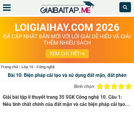
LOIGIAIHAY.COM 2026
ĐÃ CẬP NHẬT BẢN MỚI VỚI LỜI GIẢI DỄ HIỂU VÀ GIẢI
THÊM NHIỀU SÁCH
XEM CHI TIẾT
Trang chủ
|
Lớp 10 - Công nghệ
Bài 10: Biện pháp cải tạo và sử dụng đất mặn, đất phèn
Bình chọn:
Giải bài tập lí thuyết trang 35 SGK Công nghệ 10. Câu 1:
Nêu tính chất chính của đất mặn và các biện pháp cải tạo...