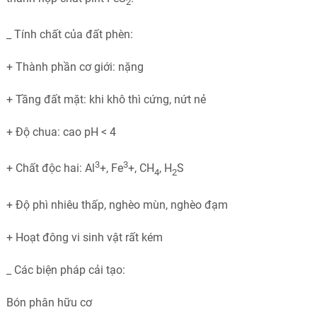
2
_ Tính chất của đất phèn:
+ Thành phần cơ giới: nặng
+ Tầng đất mặt: khi khô thì cứng, nứt nẻ
+ Độ chua: cao pH < 4
3
3
+ Chất độc hai: Al
+, Fe
+, CH
, H
S
4
2
+ Độ phì nhiêu thấp, nghèo mùn, nghèo đạm
+ Hoạt đông vi sinh vật rất kém
_ Các biện pháp cải tạo:
Bón phân hữu cơ