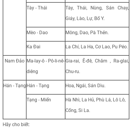
Tày - Thái
Tày, Thái, Nùng, Sán Chay,
Giáy, Lào, Lự, Bố Y.
Mèo - Dao
Mông, Dao, Pà Thẻn.
Ka Đai
La Chí, La Ha, Cơ Lao, Pu Péo.
Nam Đảo
Ma-lay-ô - Pô-li-nê-
Gia-rai, Ê-đê, Chăm , Ra-glai,
diêng
Chu-ru.
Hán - Tạng
Hán - Tạng
Hoa, Ngái, Sán Dìu.
Tạng - Miến
Hà Nhì, La Hủ, Phù Lá, Lô Lô,
Cống, Si La.
Hãy cho biết: