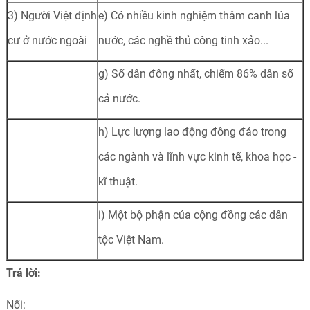
3) Người Việt định
e) Có nhiều kinh nghiệm thâm canh lúa
cư ở nước ngoài
nước, các nghề thủ công tinh xảo...
g) Số dân đông nhất, chiếm 86% dân số
cả nước.
h) Lực lượng lao động đông đảo trong
các ngành và lĩnh vực kinh tế, khoa học -
kĩ thuật.
i) Một bộ phận của cộng đồng các dân
tộc Việt Nam.
Trả lời:
Nối: