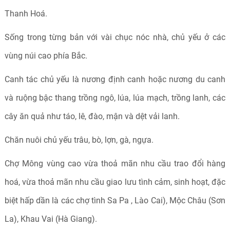
Thanh Hoá.
Sống trong từng bản với vài chục nóc nhà, chủ yếu ở các
vùng núi cao phía Bắc.
Canh tác chủ yếu là nương định canh hoặc nương du canh
và ruộng bậc thang trồng ngô, lúa, lúa mạch, trồng lanh, các
cây ăn quả như táo, lê, đào, mận và dệt vải lanh.
Chăn nuôi chủ yếu trâu, bò, lợn, gà, ngựa.
Chợ Mông vùng cao vừa thoả mãn nhu cầu trao đổi hàng
hoá, vừa thoả mãn nhu cầu giao lưu tình cảm, sinh hoạt, đặc
biệt hấp dần là các chợ tình Sa Pa , Lào Cai), Mộc Châu (Sơn
La), Khau Vai (Hà Giang).