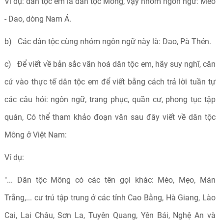
Ví dụ: dân tộc em là dân tộc Mông, vậy nhóm ngôn ngữ: Mèo
- Dao, dòng Nam Á.
b) Các dân tộc cùng nhóm ngôn ngữ này là: Dao, Pà Thẻn.
c) Để viết về bản sắc vãn hoá dân tộc em, hãy suy nghĩ, căn
cứ vào thực tế dân tộc em để viết bằng cách trả lời tuần tự
các câu hỏi: ngôn ngữ, trang phục, quần cư, phong tục tập
quán, Có thể tham khảo đoạn văn sau đây viết về dân tộc
Mông ở Việt Nam:
Ví dụ:
"... Dân tộc Mông có các tên gọi khác: Mèo, Mẹo, Mán
Trắng,... cư trú tập trung ở các tỉnh Cao Bằng, Hà Giang, Lào
Cai, Lai Châu, Sơn La, Tuyên Quang, Yên Bái, Nghệ An và