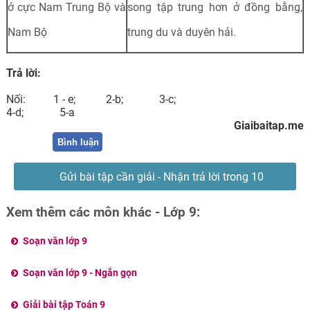
ở cực Nam Trung Bộ và
song tập trung hơn ở đồng bằng,
Nam Bộ
trung du và duyên hải.
Trả lời:
Nối: 1 - e; 2-b; 3-c;
4-d; 5-a
Giaibaitap.me
Bình luận
Gửi bài tập cần giải - Nhận trả lời trong 10
phút
Xem thêm các môn khác - Lớp 9:
Soạn văn lớp 9
Soạn văn lớp 9 - Ngắn gọn
Giải bài tập Toán 9