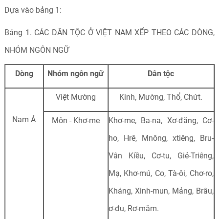
Dựa vào bảng 1:
Bảng 1. CÁC DÂN TỘC Ở VIỆT NAM XẾP THEO CÁC DÒNG,
NHÓM NGÔN NGỮ
Dòng
Nhóm ngôn ngữ
Dân tộc
Việt Mường
Kinh, Mường, Thổ, Chứt.
Nam Á
Môn - Khơ-me
Khơ-me, Ba-na, Xơ-đăng, Cơ-
ho, Hrê, Mnông, xtiêng, Bru-
Vân Kiều, Cơ-tu, Giẻ-Triêng,
Mạ, Khơ-mú, Co, Tà-ôi, Chơ-ro,
Kháng, Xinh-mun, Mảng, Brâu,
ơ-đu, Rơ-măm.