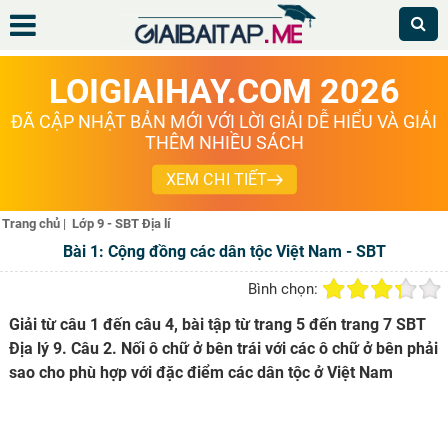
LOIGIAIHAY.COM 2026
ĐÃ CẬP NHẬT BẢN MỚI VỚI LỜI GIẢI DỄ HIỂU VÀ GIẢI
THÊM NHIỀU SÁCH
XEM CHI TIẾT
Trang chủ
|
Lớp 9 - SBT Địa lí
Bài 1: Cộng đồng các dân tộc Việt Nam - SBT
Bình chọn:
Giải từ câu 1 đến câu 4, bài tập từ trang 5 đến trang 7 SBT
Địa lý 9. Câu 2. Nối ô chữ ở bên trái với các ô chữ ở bên phải
sao cho phù hợp với đặc điểm các dân tộc ở Việt Nam