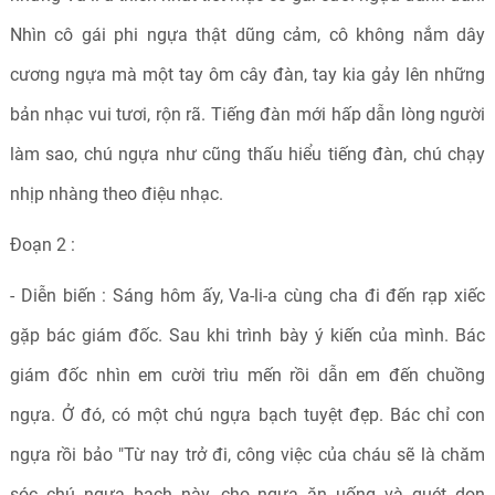
Nhìn cô gái phi ngựa thật dũng cảm, cô không nắm dây
cương ngựa mà một tay ôm cây đàn, tay kia gảy lên những
bản nhạc vui tươi, rộn rã. Tiếng đàn mới hấp dẫn lòng người
làm sao, chú ngựa như cũng thấu hiểu tiếng đàn, chú chạy
nhịp nhàng theo điệu nhạc.
Đoạn 2 :
- Diễn biến : Sáng hôm ấy, Va-li-a cùng cha đi đến rạp xiếc
gặp bác giám đốc. Sau khi trình bày ý kiến của mình. Bác
giám đốc nhìn em cười trìu mến rồi dẫn em đến chuồng
ngựa. Ở đó, có một chú ngựa bạch tuyệt đẹp. Bác chỉ con
ngựa rồi bảo "Từ nay trở đi, công việc của cháu sẽ là chăm
sóc chú ngựa bạch này, cho ngựa ăn uống và quét dọn