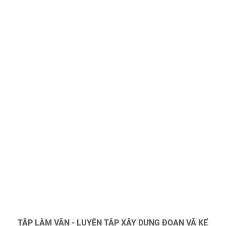
TẬP LÀM VĂN - LUYỆN TẬP XÂY DỰNG ĐOẠN VĂ KỂ