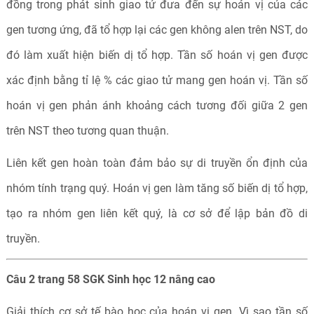
đồng trong phát sinh giao tử đưa đến sự hoán vị của các
gen tương ứng, đã tổ hợp lại các gen không alen trên NST, do
đó làm xuất hiện biến dị tổ hợp. Tần số hoán vị gen được
xác định bằng tỉ lệ % các giao tử mang gen hoán vị. Tần số
hoán vị gen phản ánh khoảng cách tương đối giữa 2 gen
trên NST theo tương quan thuận.
Liên kết gen hoàn toàn đảm bảo sự di truyền ổn định của
nhóm tính trạng quý. Hoán vị gen làm tăng số biến dị tổ hợp,
tạo ra nhóm gen liên kết quý, là cơ sở để lập bản đồ di
truyền.
Câu 2 trang 58 SGK Sinh học 12 nâng cao
Giải thích cơ sở tế bào học của hoán vị gen. Vì sao tần số