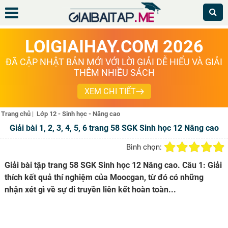
LOIGIAIHAY.COM 2026
ĐÃ CẬP NHẬT BẢN MỚI VỚI LỜI GIẢI DỄ HIỂU VÀ GIẢI
THÊM NHIỀU SÁCH
XEM CHI TIẾT
Trang chủ
|
Lớp 12 - Sinh học - Nâng cao
Giải bài 1, 2, 3, 4, 5, 6 trang 58 SGK Sinh học 12 Nâng cao
Bình chọn:
Giải bài tập trang 58 SGK Sinh học 12 Nâng cao. Câu 1: Giải
thích kết quả thí nghiệm của Moocgan, từ đó có những
nhận xét gì về sự di truyền liên kết hoàn toàn...