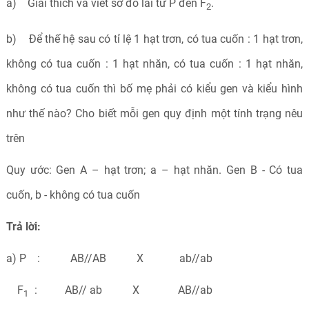
a) Giải thích và viết sơ đồ lai từ P đến F
.
2
b) Để thế hệ sau có tỉ lệ 1 hạt trơn, có tua cuốn : 1 hạt trơn,
không có tua cuốn : 1 hạt nhăn, có tua cuốn : 1 hạt nhăn,
không có tua cuốn thì bố mẹ phải có kiểu gen và kiểu hình
như thế nào? Cho biết mỗi gen quy định một tính trạng nêu
trên
Quy ước: Gen A – hạt trơn; a – hạt nhăn. Gen B - Có tua
cuốn, b - không có tua cuốn
Trả lời:
a) P : AB//AB X ab//ab
F
: AB// ab X AB//ab
1