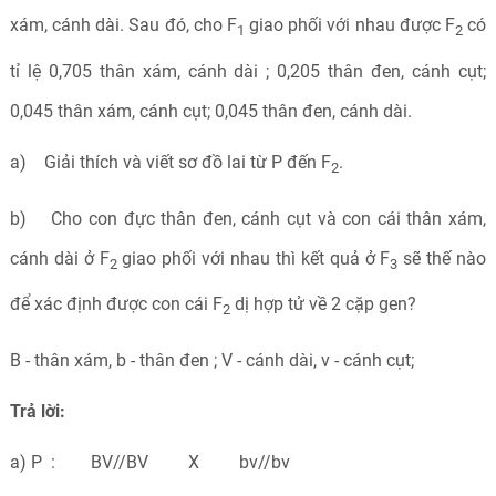
xám, cánh dài. Sau đó, cho F
giao phối với nhau được F
có
1
2
tỉ lệ 0,705 thân xám, cánh dài ; 0,205 thân đen, cánh cụt;
0,045 thân xám, cánh cụt; 0,045 thân đen, cánh dài.
a) Giải thích và viết sơ đồ lai từ P đến F
.
2
b) Cho con đực thân đen, cánh cụt và con cái thân xám,
cánh dài ở F
giao phối với nhau thì kết quả ở F
sẽ thế nào
2
3
để xác định được con cái F
dị hợp tử về 2 cặp gen?
2
B - thân xám, b - thân đen ; V - cánh dài, v - cánh cụt;
Trả lời:
a) P : BV//BV X bv//bv