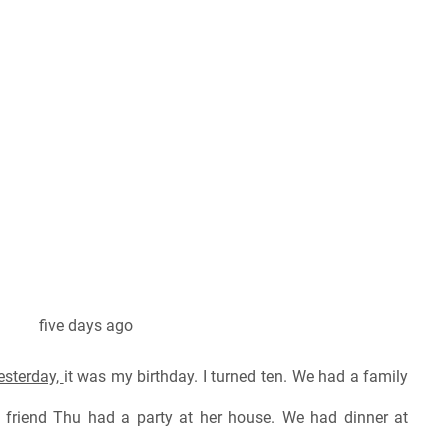
 five days ago
esterday,
it was my birthday. I turned ten. We had a family
y friend Thu had a party at her house. We had dinner at