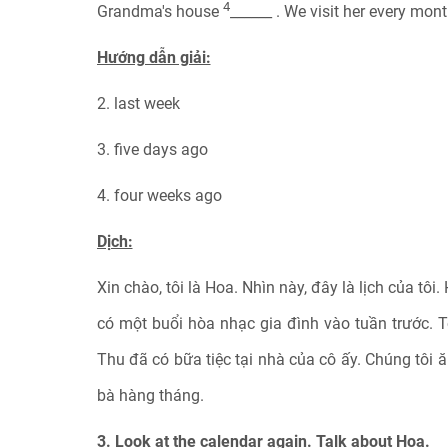
4
Grandma's house
______ . We visit her every mont
Hướng dẫn giải:
2. last week
3. five days ago
4. four weeks ago
Dịch:
Xin chào, tôi là Hoa. Nhìn này, đây là lịch của tôi
có một buổi hòa nhạc gia đình vào tuần trước. Tô
Thu đã có bữa tiệc tại nhà của cô ấy. Chúng tôi ă
bà hàng tháng.
3. Look at the calendar again. Talk about Hoa.