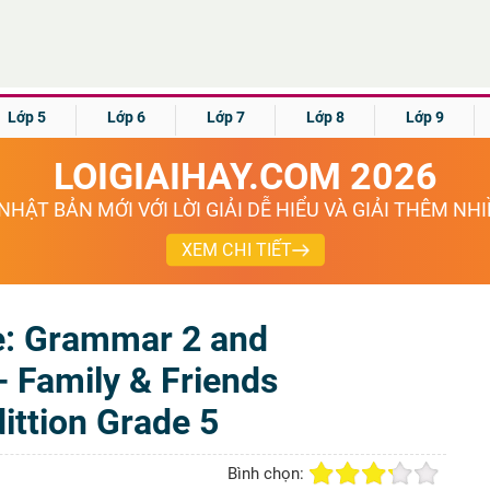
Lớp 5
Lớp 6
Lớp 7
Lớp 8
Lớp 9
LOIGIAIHAY.COM 2026
NHẬT BẢN MỚI VỚI LỜI GIẢI DỄ HIỂU VÀ GIẢI THÊM NH
XEM CHI TIẾT
e: Grammar 2 and
 - Family & Friends
ittion Grade 5
Bình chọn: