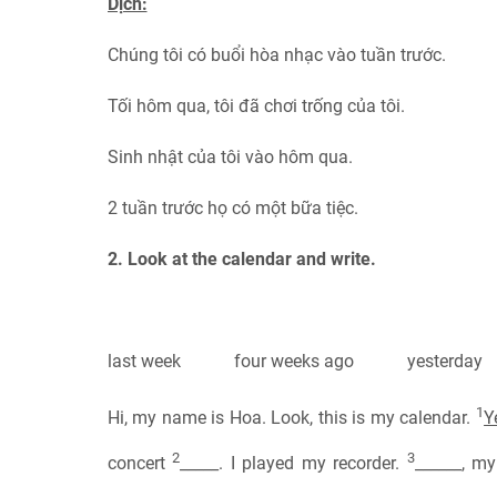
Dịch:
Chúng tôi có buổi hòa nhạc vào tuần trước.
Tối hôm qua, tôi đã chơi trống của tôi.
Sinh nhật của tôi vào hôm qua.
2 tuần trước họ có một bữa tiệc.
2. Look at the calendar and write.
last week four weeks ago yesterday
1
Hi, my name is Hoa. Look, this is my calendar.
Y
2
3
concert
_____. I played my recorder.
______, m