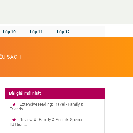
Lớp 10
Lớp 11
Lớp 12
IỀU SÁCH
Bài giải mới nhất
Extensive reading: Travel - Family &
Friends...
Review 4 - Family & Friends Special
Edittion...