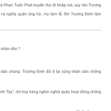
là Phan Tuấn Phát truyền thư đi khắp nơi, suy tôn Trương
và nghĩa quân ủng hộ ; họ làm lễ, tồn Trương Định làm
a nhân dân ?
à dân chúng. Trương Định đã ở lại cùng nhân dân chống
ình Tây”, chỉ huy hàng nghìn nghĩa quân hoạt động chống