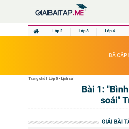
Lớp 2
Lớp 3
Lớp 4
ĐÃ CẬP 
Trang chủ
|
Lớp 5 - Lịch sử
Bài 1: "Bìn
soái" 
GIẢI BÀI T