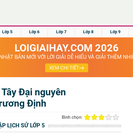
Lớp 5
Lớp 6
Lớp 7
Lớp 8
Lớp 9
LOIGIAIHAY.COM 2026
NHẬT BẢN MỚI VỚI LỜI GIẢI DỄ HIỂU VÀ GIẢI THÊM NH
XEM CHI TIẾT
h Tây Đại nguyên
Trương Định
Bình chọn:
ẬP LỊCH SỬ LỚP 5