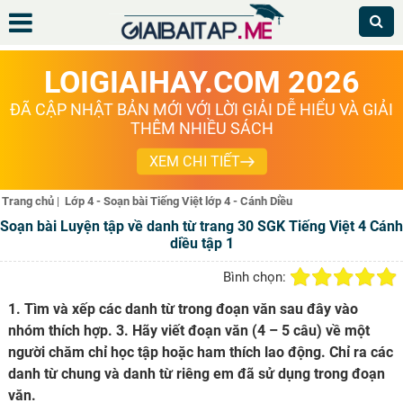
LOIGIAIHAY.COM 2026
ĐÃ CẬP NHẬT BẢN MỚI VỚI LỜI GIẢI DỄ HIỂU VÀ GIẢI
THÊM NHIỀU SÁCH
XEM CHI TIẾT
Trang chủ
|
Lớp 4 - Soạn bài Tiếng Việt lớp 4 - Cánh Diều
Soạn bài Luyện tập về danh từ trang 30 SGK Tiếng Việt 4 Cánh
diều tập 1
Bình chọn:
1. Tìm và xếp các danh từ trong đoạn văn sau đây vào
nhóm thích hợp. 3. Hãy viết đoạn văn (4 – 5 câu) về một
người chăm chỉ học tập hoặc ham thích lao động. Chỉ ra các
danh từ chung và danh từ riêng em đã sử dụng trong đoạn
văn.