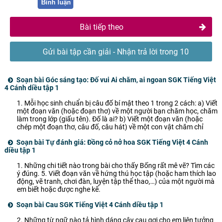
Bình luận
Bài tiếp theo
Gửi bài tập cần giải - Nhận trả lời trong 10
phút
Soạn bài Góc sáng tạo: Đố vui Ai chăm, ai ngoan SGK Tiếng Việt
4 Cánh diều tập 1
1. Mỗi học sinh chuẩn bị câu đố bí mật theo 1 trong 2 cách: a) Viết
một đoạn văn (hoặc đoạn thơ) về một người bạn chăm học, chăm
làm trong lớp (giấu tên). Đố là ai? b) Viết một đoạn văn (hoặc
chép một đoạn thơ, câu đố, câu hát) về một con vật chăm chỉ
Soạn bài Tự đánh giá: Đồng cỏ nở hoa SGK Tiếng Việt 4 Cánh
diều tập 1
1. Những chi tiết nào trong bài cho thấy Bống rất mê vẽ? Tìm các
ý đúng. 5. Viết đoạn văn về hứng thú học tập (hoặc ham thích lao
động, vẽ tranh, chơi đàn, luyện tập thể thao,…) của một người mà
em biết hoặc được nghe kể.
Soạn bài Cau SGK Tiếng Việt 4 Cánh diều tập 1
2. Những từ ngữ nào tả hình dáng cây cau gợi cho em liên tưởng