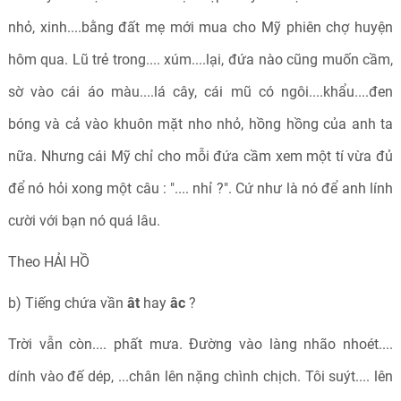
nhỏ, xinh....bằng đất mẹ mới mua cho Mỹ phiên chợ huyện
hôm qua. Lũ trẻ trong.... xúm....lại, đứa nào cũng muốn cầm,
sờ vào cái áo màu....lá cây, cái mũ có ngôi....khẩu....đen
bóng và cả vào khuôn mặt nho nhỏ, hồng hồng của anh ta
nữa. Nhưng cái Mỹ chỉ cho mỗi đứa cầm xem một tí vừa đủ
để nó hỏi xong một câu : ".... nhỉ ?". Cứ như là nó để anh lính
cười với bạn nó quá lâu.
Theo HẢI HỒ
b) Tiếng chứa vần
ât
hay
âc
?
Trời vẫn còn.... phất mưa. Đường vào làng nhão nhoét....
dính vào đế dép, ...chân lên nặng chình chịch. Tôi suýt.... lên