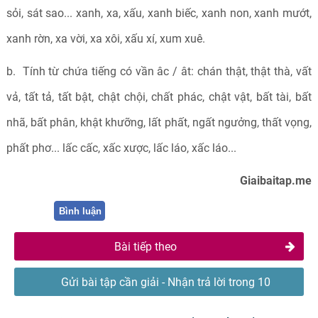
sỏi, sát sao... xanh, xa, xấu, xanh biếc, xanh non, xanh mướt,
xanh rờn, xa vời, xa xôi, xấu xí, xum xuê.
b. Tính từ chứa tiếng có vần âc / ât: chán thật, thật thà, vất
vả, tất tả, tất bật, chật chội, chất phác, chật vật, bất tài, bất
nhã, bất phân, khật khưỡng, lất phất, ngất ngưởng, thất vọng,
phất phơ... lấc cấc, xấc xược, lấc láo, xấc láo...
Giaibaitap.me
Bình luận
Bài tiếp theo
Gửi bài tập cần giải - Nhận trả lời trong 10
phút