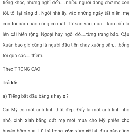
tiếng khóc, nhưng nghĩ đến.... nhiều người đang chờ mẹ con
tôi, tôi lại ráng đi. Ngôi nhà ấy, vào những ngày tất niên, mẹ
con tôi năm nào cũng có mặt. Từ sân vào, qua....tam cấp là
lên cái hiên rộng. Ngoại hay ngồi đó,....từng trang báo. Cậu
Xuân bao giờ cũng là người đầu tiên chạy xuống sân, ...bổng
tôi qua các.... thềm.
Theo TRỌNG CAO
Trả lời:
a) Tiếng bắt đầu bằng
s
hay
x
?
Cái Mỹ có một anh lính thật đẹp. Đấy là một anh lính nho
nhỏ, xinh
xinh
bằng đất mẹ mới mua cho Mỹ phiên chợ
huyện hôm qua. Lũ trẻ trong
xóm
xúm
xít
lại, đứa nào cũng