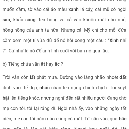
muốn cầm, sờ vào cái áo màu
xanh
lá cây, cái mũ có ngôi
sao,
khẩu
súng
đen bóng và cả vào khuôn mặt nho nhỏ,
hồng hồng của anh ta nữa. Nhưng cái Mỹ chỉ cho mỗi đứa
cầm xem một tí vừa đủ để nó hỏi xong một câu : "
Xinh
nhỉ
?". Cứ như là nó để anh lính cười với bạn nó quá lâu.
b) Tiếng chứa vần
ât
hay
âc
?
Trời vẫn còn
lất
phất mưa. Đường vào làng nhão nhoét
đất
dính vào đế dép,
nhấc
chân lên nặng chình chịch. Tôi suýt
bật
lên tiếng khóc, nhưng nghĩ đến
rất
nhiều người đang chờ
mẹ con tôi, tôi lại ráng đi. Ngôi nhà ấy, vào những ngày tất
niên, mẹ con tôi năm nào cũng có mặt. Từ sân vào, qua
bậc