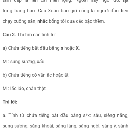
tam cấp là lên cái hiên rộng. Ngoại hay ngồi đó,
lật
từng trang báo. Cậu Xuân bao giờ cũng là người đầu tiên
chạy xuống sân,
nhấc
bổng tôi qua các bậc thềm.
Câu 3.
Thi tìm các tính từ:
a) Chứa tiếng bắt đầu bằng
s
hoặc
X
.
M : sung sướng, xấu
b) Chứa tiếng có vần âc hoặc ất.
M : lấc láo, chân thật
Trả lời:
a. Tính từ chứa tiếng bắt đầu bằng s/x: sâu, siêng năng,
sung sướng, sảng khoái, sáng láng, sáng ngời, sáng ý, sành