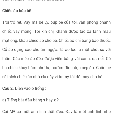
Chiếc áo búp bê
Trời trở rét. Vậy mà bé Ly, búp bê của tôi, vẫn phong phanh
chiếc váy mỏng. Tôi xin chị Khánh được tấc xa tanh màu
mật ong, khâu chiếc áo cho bé. Chiếc áo chỉ bằng bao thuốc.
Cổ áo dựng cao cho ấm ngực. Tà áo loe ra một chút so với
thân. Các mép áo đều được viền bằng vải xanh, rất nổi, Có
ba chiếc khuy bấm như hạt cườm đính dọc nẹp áo. Chắc bé
sẽ thích chiếc áo nhỏ xíu này vì tự tay tôi đã may cho bé.
Câu 2.
Điền vào ô trống :
a) Tiếng bắt đầu bằng
s
hay
x
?
Cái Mỹ có một anh lính thật đẹp. Đấy là một anh lính nho