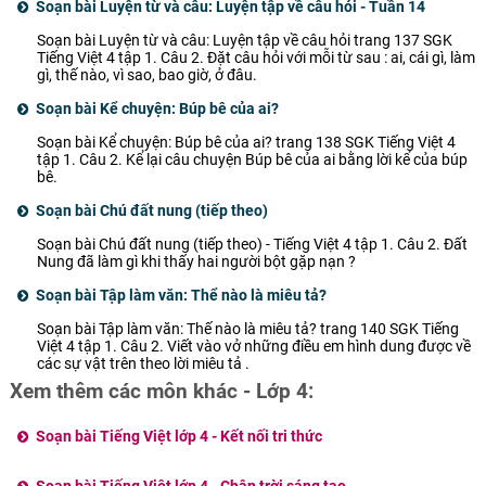
Soạn bài Luyện từ và câu: Luyện tập về câu hỏi - Tuần 14
Soạn bài Luyện từ và câu: Luyện tập về câu hỏi trang 137 SGK
Tiếng Việt 4 tập 1. Câu 2. Đặt câu hỏi với mỗi từ sau : ai, cái gì, làm
gì, thế nào, vì sao, bao giờ, ở đâu.
Soạn bài Kể chuyện: Búp bê của ai?
Soạn bài Kể chuyện: Búp bê của ai? trang 138 SGK Tiếng Việt 4
tập 1. Câu 2. Kể lại câu chuyện Búp bê của ai bằng lời kể của búp
bê.
Soạn bài Chú đất nung (tiếp theo)
Soạn bài Chú đất nung (tiếp theo) - Tiếng Việt 4 tập 1. Câu 2. Đất
Nung đã làm gì khi thấy hai người bột gặp nạn ?
Soạn bài Tập làm văn: Thể nào là miêu tả?
Soạn bài Tập làm văn: Thế nào là miêu tả? trang 140 SGK Tiếng
Việt 4 tập 1. Câu 2. Viết vào vở những điều em hình dung được về
các sự vật trên theo lời miêu tả .
Xem thêm các môn khác - Lớp 4:
Soạn bài Tiếng Việt lớp 4 - Kết nối tri thức