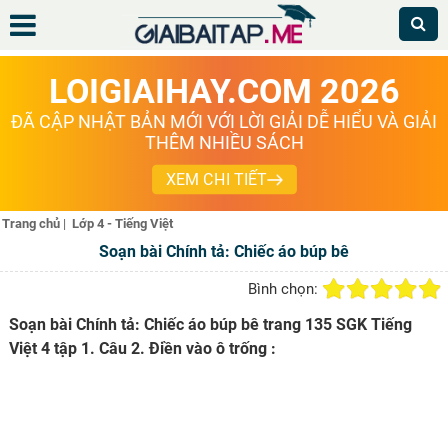
LOIGIAIHAY.COM 2026
ĐÃ CẬP NHẬT BẢN MỚI VỚI LỜI GIẢI DỄ HIỂU VÀ GIẢI
THÊM NHIỀU SÁCH
XEM CHI TIẾT
Trang chủ
|
Lớp 4 - Tiếng Việt
Soạn bài Chính tả: Chiếc áo búp bê
Bình chọn:
Soạn bài Chính tả: Chiếc áo búp bê trang 135 SGK Tiếng
Việt 4 tập 1. Câu 2. Điền vào ô trống :