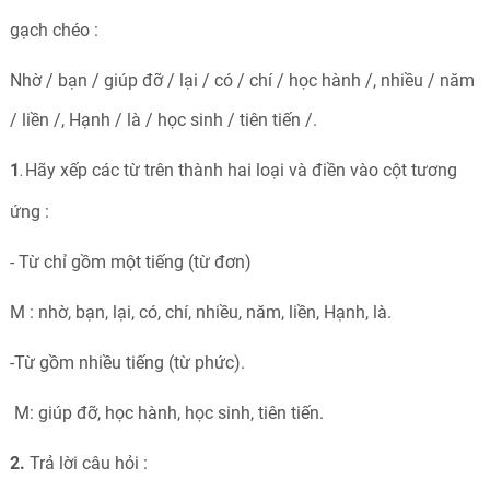
gạch chéo :
Nhờ / bạn / giúp đỡ / lại / có / chí / học hành /, nhiều / năm
/ liền /, Hạnh / là / học sinh / tiên tiến /.
1
Hãy xếp các từ trên thành hai loại và điền vào cột tương
.
ứng :
- Từ chỉ gồm một tiếng (từ đơn)
M : nhờ, bạn, lại, có, chí, nhiều, năm, liền, Hạnh, là.
-Từ gồm nhiều tiếng (từ phức).
M: giúp đỡ, học hành, học sinh, tiên tiến.
2.
Trả lời câu hỏi :