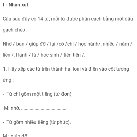
I - Nhận xét
Câu sau đây có 14 từ, mỗi từ được phân cách bằng một dấu
gạch chéo :
Nhờ / bạn / giúp đỡ / lại /có /chí / học hành/, nhiều / năm /
liền /, Hạnh / là / học sinh / tiên tiến /.
1.
Hãy xếp các từ trên thành hai loại và điền vào cột tương
ứng :
- Từ chỉ gồm một tiếng (từ đơn)
M: nhờ, ......................................
- Từ gồm nhiều tiếng (từ phức).
M : giúp đỡ, ........................