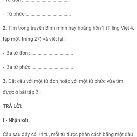
- Từ phức :....................................
2.
Tìm trong truyện Bình minh hay hoàng hôn ? (Tiếng Việt 4,
tập một, trang 27) và viết lại :
- Ba từ đơn :...................................
- Ba từ phức :.................................
3.
Đặt câu với một từ đơn hoặc với một từ phức vừa tìm
được ở bài tập 2 :
TRẢ LỜI:
I - Nhận xét
Câu sau đây có 14 từ, mỗi từ được phân cách bằng một dấu