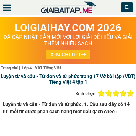
LOIGIAIHAY.COM 2026
ĐÃ CẬP NHẬT BẢN MỚI VỚI LỜI GIẢI DỄ HIỂU VÀ GIẢI
THÊM NHIỀU SÁCH
XEM CHI TIẾT
Trang chủ
|
Lớp 4 - VBT Tiếng Việt
Luyện từ và câu - Từ đơn và từ phức trang 17 Vở bài tập (VBT)
Tiếng Việt 4 tập 1
Bình chọn:
Luyện từ và câu - Từ đơn và từ phức. 1. Câu sau đây có 14
từ, mỗi từ được phân cách bằng một dấu gạch chéo :