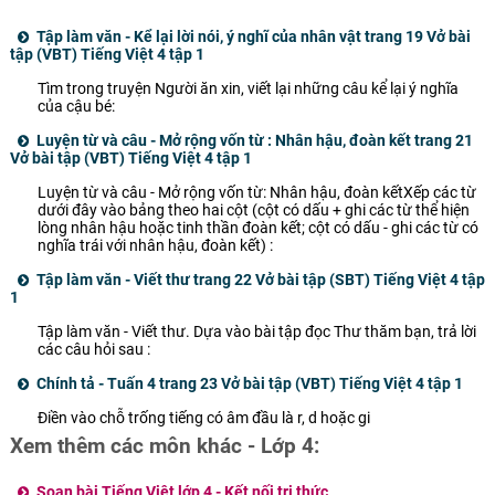
phút
Tập làm văn - Kể lại lời nói, ý nghĩ của nhân vật trang 19 Vở bài
tập (VBT) Tiếng Việt 4 tập 1
Tìm trong truyện Người ăn xin, viết lại những câu kể lại ý nghĩa
của cậu bé:
Luyện từ và câu - Mở rộng vốn từ : Nhân hậu, đoàn kết trang 21
Vở bài tập (VBT) Tiếng Việt 4 tập 1
Luyện từ và câu - Mở rộng vốn từ: Nhân hậu, đoàn kếtXếp các từ
dưới đây vào bảng theo hai cột (cột có dấu + ghi các từ thể hiện
lòng nhân hậu hoặc tinh thần đoàn kết; cột có dấu - ghi các từ có
nghĩa trái với nhân hậu, đoàn kết) :
Tập làm văn - Viết thư trang 22 Vở bài tập (SBT) Tiếng Việt 4 tập
1
Tập làm văn - Viết thư. Dựa vào bài tập đọc Thư thăm bạn, trả lời
các câu hỏi sau :
Chính tả - Tuấn 4 trang 23 Vở bài tập (VBT) Tiếng Việt 4 tập 1
Điền vào chỗ trống tiếng có âm đầu là r, d hoặc gi
Xem thêm các môn khác - Lớp 4:
Soạn bài Tiếng Việt lớp 4 - Kết nối tri thức