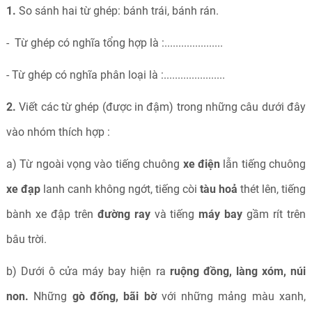
1.
So sánh hai từ ghép: bánh trái, bánh rán.
- Từ ghép có nghĩa tổng hợp là :.....................
- Từ ghép có nghĩa phân loại là :......................
2.
Viết các từ ghép (được in đậm) trong những câu dưới đây
vào nhóm thích hợp :
a) Từ ngoài vọng vào tiếng chuông
xe điện
lẫn tiếng chuông
xe đạp
lanh canh không ngớt, tiếng còi
tàu hoả
thét lên, tiếng
bành xe đập trên
đường ray
và tiếng
máy bay
gầm rít trên
bâu trời.
b) Dưới ô cửa máy bay hiện ra
ruộng đồng, làng xóm, núi
non.
Những
gò đống, bãi bờ
với những mảng màu xanh,