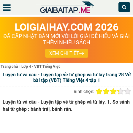
LOIGIAIHAY.COM 2026
ĐÃ CẬP NHẬT BẢN MỚI VỚI LỜI GIẢI DỄ HIỂU VÀ GIẢI
THÊM NHIỀU SÁCH
XEM CHI TIẾT
Trang chủ
|
Lớp 4 - VBT Tiếng Việt
Luyện từ và câu - Luyện tập về từ ghép và từ láy trang 28 Vở
bài tập (VBT) Tiếng Việt 4 tập 1
Bình chọn:
Luyện từ và câu - Luyện tập về từ ghép và từ láy. 1. So sánh
hai từ ghép : bánh trái, bánh rán.