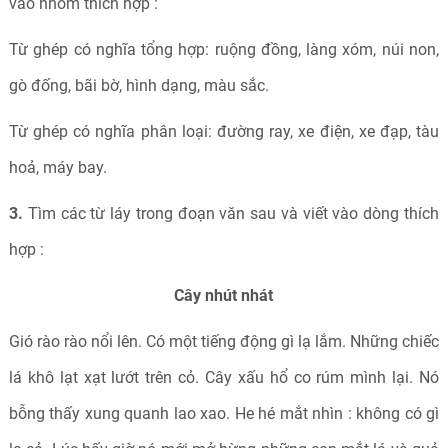
vào nhóm thích hợp :
Từ ghép có nghĩa tổng hợp: ruộng đồng, làng xóm, núi non,
gò đống, bãi bờ, hình dạng, màu sắc.
Từ ghép có nghĩa phân loại: đường ray, xe điện, xe đạp, tàu
hoả, máy bay.
3.
Tìm các từ láy trong đoạn văn sau và viết vào dòng thích
hợp :
Cây nhút nhát
Gió rào rào nổi lên. Có một tiếng động gì lạ lắm. Những chiếc
lá khô lạt xạt lướt trên cỏ. Cây xấu hổ co rúm mình lại. Nó
bỗng thấy xung quanh lao xao. He hé mắt nhìn : không có gì