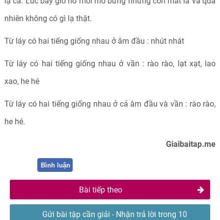
lạ cả. Lúc bấy giờ nó mới mở bừng những con mắt lá và quả
nhiên không có gì lạ thật.
Từ láy có hai tiếng giống nhau ở âm đầu : nhút nhát
Từ láy có hai tiếng giống nhau ở vần : rào rào, lạt xạt, lao
xao, he hé
Từ láy có hai tiếng giống nhau ở cả âm đầu và vần : rào rào,
he hé.
Giaibaitap.me
Bình luận
Bài tiếp theo
Gửi bài tập cần giải - Nhận trả lời trong 10