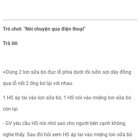
Trò chơi: "Nói chuyện qua điện thoại"
Trả lời:
+Dùng 2 lon sữa bò đục lỗ phía dưới rồi luồn sợi dây đồng
qua lỗ nối 2 ống bơ lại với nhau.
1 HS áp tai vào lon sữa bò, 1 HS nói vào miệng lon sữa bò
còn lại.
- GV yêu cầu HS nói nhỏ sao cho người bên cạnh không
nghe thấy. Sau đó hỏi xem HS áp tai vào miệng lon sữa bò