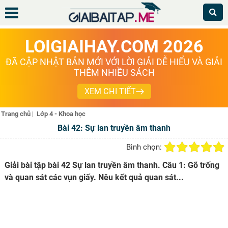
LOIGIAIHAY.COM 2026
ĐÃ CẬP NHẬT BẢN MỚI VỚI LỜI GIẢI DỄ HIỂU VÀ GIẢI
THÊM NHIỀU SÁCH
XEM CHI TIẾT
Trang chủ
|
Lớp 4 - Khoa học
Bài 42: Sự lan truyền âm thanh
Bình chọn:
Giải bài tập bài 42 Sự lan truyền âm thanh. Câu 1: Gõ trống
và quan sát các vụn giấy. Nêu kết quả quan sát...