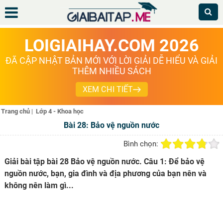
LOIGIAIHAY.COM 2026
ĐÃ CẬP NHẬT BẢN MỚI VỚI LỜI GIẢI DỄ HIỂU VÀ GIẢI
THÊM NHIỀU SÁCH
XEM CHI TIẾT
Trang chủ
|
Lớp 4 - Khoa học
Bài 28: Bảo vệ nguồn nước
Bình chọn:
Giải bài tập bài 28 Bảo vệ nguồn nước. Câu 1: Để bảo vệ
nguồn nước, bạn, gia đình và địa phương của bạn nên và
không nên làm gì...