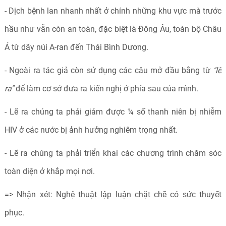
- Dịch bệnh lan nhanh nhất ở chính những khu vực mà trước
hầu như vẫn còn an toàn, đặc biệt là Đông Âu, toàn bộ Châu
Á từ dãy núi A-ran đến Thái Bình Dương.
- Ngoài ra tác giả còn sử dụng các câu mở đầu bằng từ
"lẽ
ra"
để làm cơ sở đưa ra kiến nghị ở phía sau của mình.
- Lẽ ra chúng ta phải giảm được ¼ số thanh niên bị nhiễm
HIV ở các nước bị ảnh hưởng nghiêm trọng nhất.
- Lẽ ra chúng ta phải triển khai các chương trình chăm sóc
toàn diện ở khắp mọi nơi.
=> Nhận xét: Nghệ thuật lập luận chặt chẽ có sức thuyết
phục.