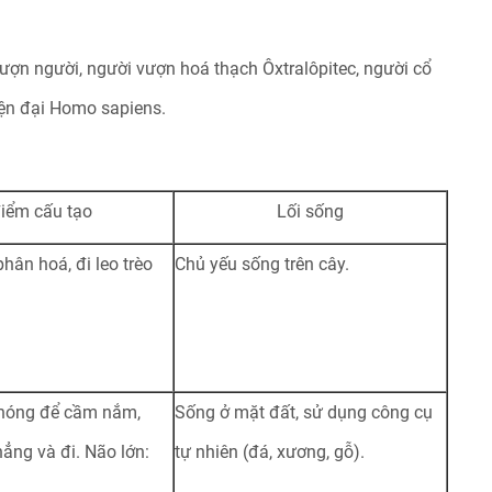
ượn người, người vượn hoá thạch Ôxtralôpitec, người cổ
ện đại Homo sapiens.
iểm cấu tạo
Lối sống
hân hoá, đi leo trèo
Chủ yếu sống trên cây.
phóng để cầm nắm,
Sống ở mặt đất, sử dụng công cụ
ẳng và đi. Não lớn:
tự nhiên (đá, xương, gỗ).