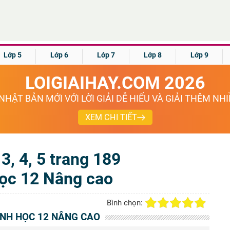
Lớp 5
Lớp 6
Lớp 7
Lớp 8
Lớp 9
LOIGIAIHAY.COM 2026
NHẬT BẢN MỚI VỚI LỜI GIẢI DỄ HIỂU VÀ GIẢI THÊM NH
XEM CHI TIẾT
, 3, 4, 5 trang 189
ọc 12 Nâng cao
Bình chọn:
SINH HỌC 12 NÂNG CAO