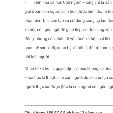
- Tiến hoá xã hội: Con người không chỉ là sản 
giai đoạn con người sinh học được hình thành (đ
phát triển, biết chế tạo và sử dụng công cụ lao 
xã hội, có ngôn ngữ để giao tiếp, có đời sống văn
động, nhưng các nhân tố văn hoá xã hội (cải tiến 
quan hệ sản xuất, quan hệ xã hội...) đã trở thành
hội loài người.
Nhân tố xã hội là quyết định vì nếu không có nhân
khoa học kĩ thuật... thì con người dù có cấu tạo 
người thực sự được (tức là con người có ngôn ngữ
Câu 4 trang 189 SGK Sinh học 12 nâng cao