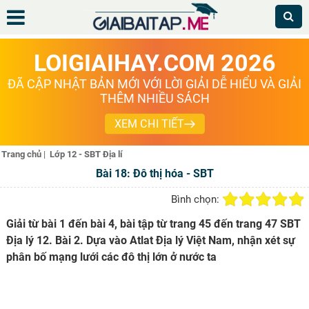
LOIGIAIHAY.COM 2026
ĐÃ CẬP NHẬT BẢN MỚI VỚI LỜI GIẢI DỄ HIỂU VÀ GIẢI
THÊM NHIỀU SÁCH
XEM CHI TIẾT
Trang chủ
|
Lớp 12 - SBT Địa lí
Bài 18: Đô thị hóa - SBT
Bình chọn:
Giải từ bài 1 đến bài 4, bài tập từ trang 45 đến trang 47 SBT
Địa lý 12. Bài 2. Dựa vào Atlat Địa lý Việt Nam, nhận xét sự
phân bố mạng lưới các đô thị lớn ở nước ta