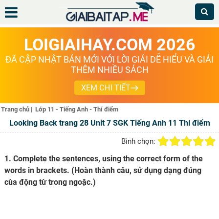
LOIGIAIHAY.COM 2026
ĐÃ CẬP NHẬT BẢN MỚI VỚI LỜI GIẢI DỄ HIỂU VÀ GIẢI
THÊM NHIỀU SÁCH
XEM CHI TIẾT
Trang chủ
|
Lớp 11 - Tiếng Anh - Thí điểm
Looking Back trang 28 Unit 7 SGK Tiếng Anh 11 Thí điểm
Bình chọn:
1. Complete the sentences, using the correct form of the
words in brackets. (Hoàn thành câu, sử dụng dạng đúng
cùa động từ trong ngoặc.)