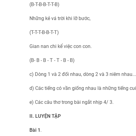
(B-T-B-B-T-T-B)
Những kẻ vá trời khi lỡ bước,
(T-T-T-B-B-T-T)
Gian nan chi kể việc con con.
(B- B - B - T - T - B - B)
c) Dòng 1 và 2 đối nhau, dòng 2 và 3 niêm nhau..
d) Các tiếng có vần giống nhau là những tiếng cuối
e) Các câu thơ trong bài ngắt nhịp 4/ 3.
II. LUYỆN TẬP
Bài 1
.