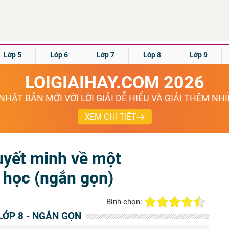
Lớp 5
Lớp 6
Lớp 7
Lớp 8
Lớp 9
LOIGIAIHAY.COM 2026
NHẬT BẢN MỚI VỚI LỜI GIẢI DỄ HIỂU VÀ GIẢI THÊM NH
XEM CHI TIẾT
uyết minh về một
n học (ngắn gọn)
Bình chọn:
LỚP 8 - NGẮN GỌN