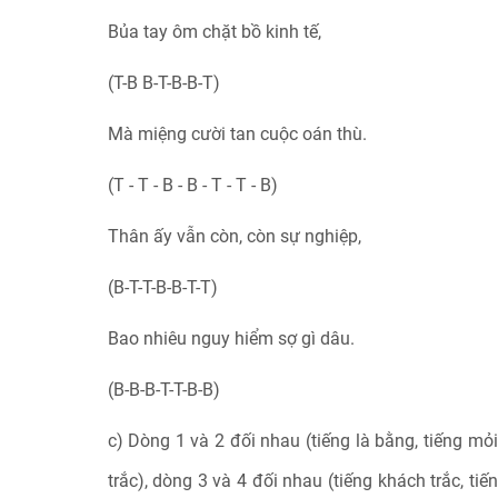
Bủa tay ôm chặt bồ kinh tế,
(T-B B-T-B-B-T)
Mà miệng cười tan cuộc oán thù.
(T - T - B - B - T - T - B)
Thân ấy vẫn còn, còn sự nghiệp,
(B-T-T-B-B-T-T)
Bao nhiêu nguy hiểm sợ gì dâu.
(B-B-B-T-T-B-B)
c) Dòng 1 và 2 đối nhau (tiếng là bằng, tiếng mỏi
trắc), dòng 3 và 4 đối nhau (tiếng khách trắc, ti