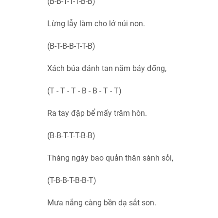
(B-B-T-T-T-B-B)
Lừng lẫy làm cho lở núi non.
(B-T-B-B-T-T-B)
Xách búa đánh tan năm bảy đống,
(T - T - T - B - B - T - T)
Ra tay đập bể mấy trăm hòn.
(B-B-T-T-T-B-B)
Tháng ngày bao quản thân sành sỏi,
(T-B-B-T-B-B-T)
Mưa nắng càng bền dạ sắt son.