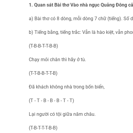
1. Quan sát Bài thơ Vào nhà ngục Quảng Đông c
a) Bài thơ có 8 dòng, mỗi dòng 7 chữ (tiếng). Số 
b) Tiếng bằng, tiếng trắc: Vẫn là hào kiệt, vẫn pho
(T-B-B-T-T-B-B)
Chạy mỏi chân thì hãy ở tù.
(T-T-B-B-T-T-B)
Đã khách không nhà trong bốn biển,
(T - T - B - B - B - T - T)
Lại người có tội giữa năm châu.
(T-B-T-T-T-B-B)