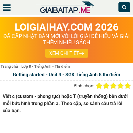
LOIGIAIHAY.COM 2026
ĐÃ CẬP NHẬT BẢN MỚI VỚI LỜI GIẢI DỄ HIỂU VÀ GIẢI
THÊM NHIỀU SÁCH
XEM CHI TIẾT
Trang chủ
|
Lớp 8 - Tiếng Anh - Thí điểm
Getting started - Unit 4 - SGK Tiếng Anh 8 thí điểm
Bình chọn:
Viết c (custom - phong tục) hoặc T (truyền thống) bên dưới
mỗi bức hình trong phần a. Theo cặp, so sánh câu trả lời
của bạn.