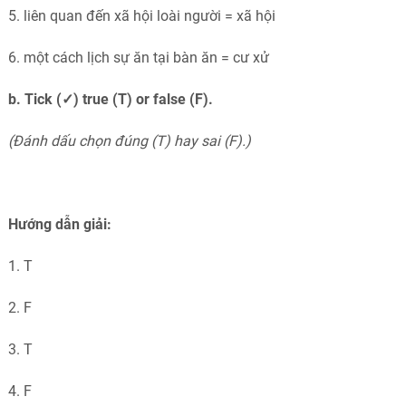
5. liên quan đến xã hội loài người = xã hội
6. một cách lịch sự ăn tại bàn ăn = cư xử
b.
Tick (✓) true (T) or false (F).
(
Đánh dấu chọn đúng (T) hay sai (F).)
Hướng dẫn giải:
1. T
2. F
3. T
4. F