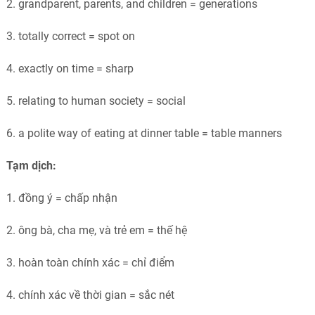
2. grandparent, parents, and children = generations
3. totally correct = spot on
4. exactly on time = sharp
5. relating to human society = social
6. a polite way of eating at dinner table = table manners
Tạm dịch:
1. đồng ý = chấp nhận
2. ông bà, cha mẹ, và trẻ em = thế hệ
3. hoàn toàn chính xác = chỉ điểm
4. chính xác về thời gian = sắc nét