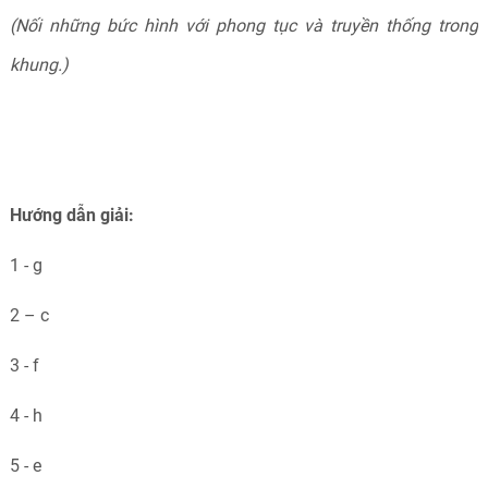
(Nối những bức hình với phong tục và truyền thống trong
khung.)
Hướng dẫn giải:
1 - g
2 – c
3 - f
4 - h
5 - e