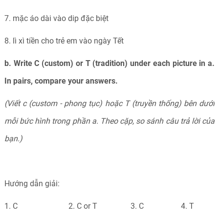
7. mặc áo dài vào dip đặc biệt
8. lì xì tiền cho trẻ em vào ngày Tết
b. Write C (custom) or T (tradition) under each picture in a.
In pairs, compare your answers.
(Viết
c (custom -
phong tục) hoặc T (truyền thống) bên dưới
mỗi bức hình trong phần a. Theo cặp, so sánh câu trả lời của
bạn.)
Hướng dẫn giải:
1. C 2. C or T 3. C 4. T