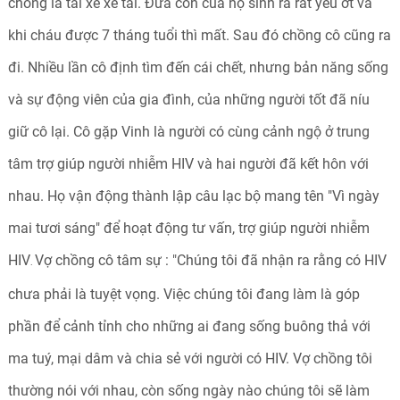
chồng là tài xế xe tải. Đứa con của họ sinh ra rất yếu ớt và
khi cháu được 7 tháng tuổi thì mất. Sau đó chồng cô cũng ra
đi. Nhiều lần cô định tìm đến cái chết, nhưng bản năng sống
và sự động viên của gia đình, của những người tốt đã níu
giữ cô lại. Cô gặp Vinh là người có cùng cảnh ngộ ở trung
tâm trợ giúp người nhiễm HIV và hai người đã kết hôn với
nhau. Họ vận động thành lập câu lạc bộ mang tên "Vì ngày
mai tươi sáng" để hoạt động tư vấn, trợ giúp người nhiễm
HIV
Vợ chồng cô tâm sự : "Chúng tôi đã nhận ra rằng có HIV
.
chưa phải là tuyệt vọng. Việc chúng tôi đang làm là góp
phần để cảnh tỉnh cho những ai đang sống buông thả với
ma tuý, mại dâm và chia sẻ với người có HIV. Vợ chồng tôi
thường nói với nhau, còn sống ngày nào chúng tôi sẽ làm