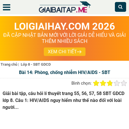
LOIGIAIHAY.COM 2026
ĐÃ CẬP NHẬT BẢN MỚI VỚI LỜI GIẢI DỄ HIỂU VÀ GIẢI
THÊM NHIỀU SÁCH
XEM CHI TIẾT
Trang chủ
|
Lớp 8 - SBT GDCD
Bài 14: Phòng, chống nhiễm HIV/AIDS - SBT
Bình chọn:
Giải bài tập, câu hỏi lí thuyết trang 55, 56, 57, 58 SBT GDCD
lớp 8. Câu 1: HIV/AIDS nguy hiểm như thế nào đối với loài
người...