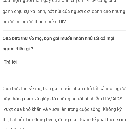
của mọi người mà ngay cả 3 anh chị em N
T.P
cũng phải
.
.
gánh chịu sự xa lánh, hắt hủi của người đời dành cho những
người có người thân nhiễm HIV
Qua bức thư về mẹ, bạn gái muốn nhắn nhủ tất cả mọi
người điều gì ?
Trả
lời
Qua bức thư về mẹ, bạn gái muốn nhắn nhủ tất cả mọi người
hãy thông cảm và giúp đỡ những người bị nhiễm HIV/AIDS
vượt qua khó khăn và vươn lên trong cuộc sống. Không kỳ
thị, hắt hủi.Tìm đúng bệnh, đúng giai đoạn để phát hiện sớm