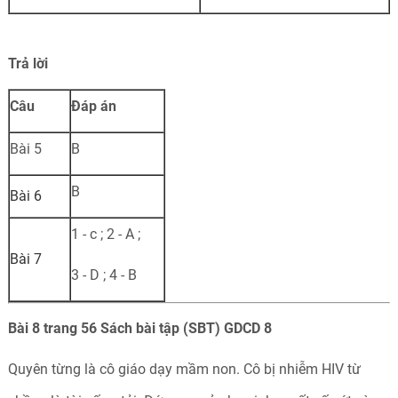
Trả
lời
Câu
Đáp án
Bài 5
B
B
Bài 6
1 - c ; 2 - A ;
Bài 7
3 - D ; 4 - B
Bài 8 trang 56 Sách bài tập (SBT) GDCD 8
Quyên từng là cô giáo dạy mầm non. Cô bị nhiễm HIV từ