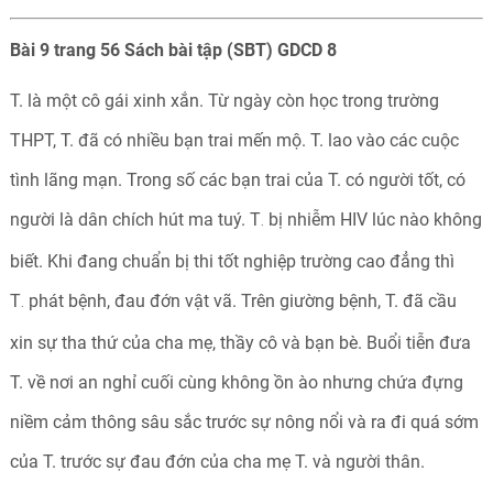
Bài 9 trang 56 Sách bài tập (SBT) GDCD 8
T. là một cô gái xinh xắn. Từ ngày còn học trong trường
THPT, T. đã có nhiều bạn trai mến mộ. T. lao vào các cuộc
tình lãng mạn. Trong số các bạn trai của T. có người tốt, có
người là dân chích hút ma tuý. T
bị nhiễm HIV lúc nào không
.
biết. Khi đang chuẩn bị thi tốt nghiệp trường cao đẳng thì
T
phát bệnh, đau đớn vật vã. Trên giường bệnh, T. đã cầu
.
xin sự tha thứ của cha mẹ, thầy cô và bạn bè. Buổi tiễn đưa
T. về nơi an nghỉ cuối cùng không ồn ào nhưng chứa đựng
niềm cảm thông sâu sắc trước sự nông nổi và ra đi quá sớm
của T. trước sự đau đớn của cha mẹ T. và người thân.