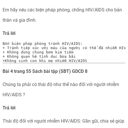
Em hãy nêu các biện pháp phòng, chống HIV/AIDS cho bản
thân và gia đình.
Trả
lời
Bốn biện pháp phòng tránh HIV/AIDS:

+ Tránh tiếp xúc với máu của người có thể đã nhiễm HIV/
+ Không dùng chung bơm kim tiêm

+ Không quan hệ tình dục bừa bãi

+Không sinh con khi mẹ nhiễm HIV/AIDS
Bài 4 trang 55 Sách bài tập (SBT) GDCD 8
Chúng ta phải có thái độ như thế nào đối với người nhiễm
HIV/AIDS ?
Trả
lời
Thái độ đối với người nhiễm HIV/AIDS: Gần gũi, chia sẻ giúp