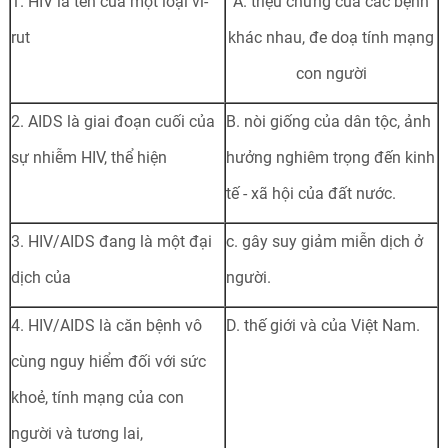
1. HIV là tên của một loại vi-
A. triệu chứng của các bệnh
rut
khác nhau, đe doạ tính mạng
con người
2. AIDS là giai đoạn cuối của
B. nòi giống của dân tộc, ảnh
sự nhiễm HIV, thể hiện
hưởng nghiêm trọng đến kinh
tế - xã hội của đất nước.
3. HIV/AIDS đang là một đại
c. gây suy giảm miễn dịch ở
dịch của
người.
4. HIV/AIDS là căn bệnh vô
D. thế giới và của Việt Nam.
cùng nguy hiểm đối với sức
khoẻ, tính mạng của con
người và tương lai,