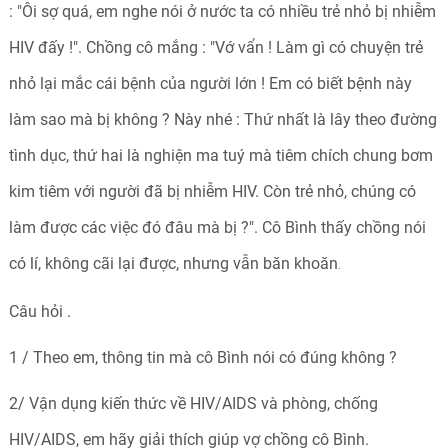
: "Ôi sợ quá, em nghe nói ở nước ta có nhiều trẻ nhỏ bị nhiễm
HIV đấy !". Chồng cô mắng : "Vớ vẩn ! Làm gì có chuyện trẻ
nhỏ lại mắc cái bệnh của người lớn ! Em có biết bệnh này
làm sao mà bị không ? Này nhé : Thứ nhất là lây theo đường
tình dục, thứ hai là nghiện ma tuý mà tiêm chích chung bơm
kim tiêm với người đã bị nhiễm HIV. Còn trẻ nhỏ, chúng có
làm được các việc đó đâu mà bị ?". Cô Bình thấy chồng nói
có lí, không cãi lại được, nhưng vẫn băn khoăn
.
Câu hỏi .
1 / Theo em, thông tin mà cô Bình nói có đúng không ?
2/ Vận dụng kiến thức về HIV/AIDS và phòng, chống
HIV/AIDS, em hãy giải thích giúp vợ chồng cô Bình.