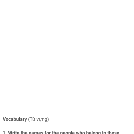
Vocabulary
(Từ vựng)
1. Write the names for the people who belong to these