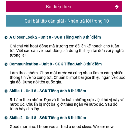
Bài tiếp theo
Gửi bài tập cần giải - Nhận trả lời trong 10
phút
A Closer Look 2 - Unit 8 - SGK Tiếng Anh 8 thí điểm
Ghi chú vài hoạt động mà trường em đã lên kế hoạch cho tuần
tới. Viết các câu về hoạt động, sử dụng thì hiện tại đơn với ý nghĩa
tương lai.
Communication - Unit 8 - SGK Tiếng Anh 8 thí điểm
Làm theo nhóm. Chọn một nước và cùng nhau tìm ra càng nhiều
thông tin về nó cùng tốt. Chuẩn bị một bài giới thiệu ngắn về quốc
gia đó. Đừng nói tên quốc gia.
Skills 1 - Unit 8 - SGK Tiếng Anh 8 thí điểm
5. Làm theo nhóm. Đọc và thảo luận những sực việc thú vị này về
nước Úc. Chuẩn bị một bài giới thiệu ngắn về nước úc. Sau đó
trình bày cho lớp.
Skills 2 - Unit 8 - SGK Tiếng Anh 8 thí điểm
Good morning. I hope you all had a good sleep. We are now