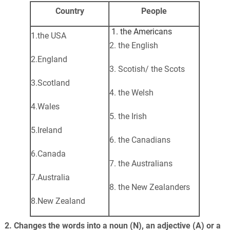
Country
People
1. the Americans
1.the USA
2. the English
2.England
3. Scotish/ the Scots
3.Scotland
4. the Welsh
4.Wales
5. the Irish
5.Ireland
6. the Canadians
6.Canada
7. the Australians
7.Australia
8. the New Zealanders
8.New Zealand
2. Changes the words into a noun (N), an adjective (A) or a