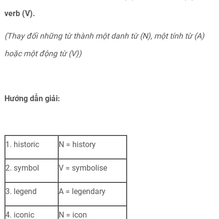
verb (V).
(Thay đổi những từ thành một danh từ (N), một tính từ (A)
hoặc một động từ (V))
Hướng dẫn giải:
1. historic
N = history
2. symbol
V = symbolise
3. legend
A = legendary
4. iconic
N = icon