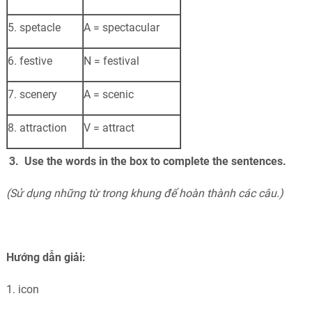
5. spetacle
A = spectacular
6. festive
N = festival
7. scenery
A = scenic
8. attraction
V = attract
3. Use the words in the box to complete the sentences.
(Sử dụng những từ trong khung để hoàn thành các câu.)
Hướng dẫn giải:
1. icon