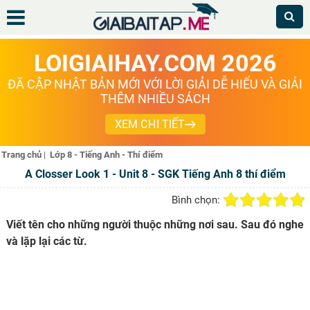
LOIGIAIHAY.COM 2026
ĐÃ CẬP NHẬT BẢN MỚI VỚI LỜI GIẢI DỄ HIỂU VÀ GIẢI
THÊM NHIỀU SÁCH
XEM CHI TIẾT
Trang chủ
|
Lớp 8 - Tiếng Anh - Thí điểm
A Closser Look 1 - Unit 8 - SGK Tiếng Anh 8 thí điểm
Bình chọn:
Viết tên cho những người thuộc những nơi sau. Sau đó nghe
và lặp lại các từ.