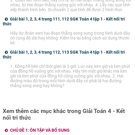
2. Quan sát hình sau, hãy chỉ ra: a) Hai đoạn thẳng song song với
nhau. b) Hai đoạn thẳng vuông góc với nhau. 4. Lấy các que tính
xếp thành hình bên. Di chuyển 2 que tính để được 2 hình thoi.
Giải bài 1, 2, 3, 4 trang 111, 112 SGK Toán 4 tập 1 - Kết nối tri
thức
Hãy dự đoán xem hai đoạn thẳng song song trong hình dưới đây
có cùng độ dài hay không. Kiểm tra lại bằng cách sử dụng thước
kẻ.
Giải bài 1, 2, 3, 4 trang 112, 113 SGK Toán 4 tập 1 - Kết nối tri
thức
1. Đồng hồ bên chỉ thời gian là 3 giờ. Lúc này, kim giờ và kim phút
của đồng hồ vuông góc với nhau. Hãy tìm một giờ khác mà kim
giờ và kim phút của đồng hồ cũng vuông góc với nhau. 2. Hai
đường màu đỏ trong mỗi hình dưới đây có phải là hai đường
thẳng song song hay không?
Xem thêm các mục khác trong Giải Toán 4 - Kết
nối tri thức
CHỦ ĐỀ 1: ÔN TẬP VÀ BỔ SUNG