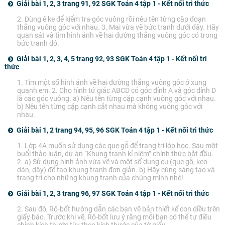
Giải bài 1, 2, 3 trang 91, 92 SGK Toán 4 tập 1 - Kết nối tri thức
2. Dùng ê ke để kiểm tra góc vuông rồi nêu tên từng cặp đoạn
thẳng vuông góc với nhau. 3. Mai vừa vẽ bức tranh dưới đây. Hãy
quan sát và tìm hình ảnh về hai đường thẳng vuông góc có trong
bức tranh đó.
Giải bài 1, 2, 3, 4, 5 trang 92, 93 SGK Toán 4 tập 1 - Kết nối tri
thức
1. Tìm một số hình ảnh về hai đường thẳng vuông góc ở xung
quanh em. 2. Cho hình tứ giác ABCD có góc đỉnh A và góc đỉnh D
là các góc vuông. a) Nêu tên từng cặp cạnh vuông góc với nhau.
b) Nêu tên từng cặp cạnh cắt nhau mà không vuông góc với
nhau.
Giải bài 1, 2 trang 94, 95, 96 SGK Toán 4 tập 1 - Kết nối tri thức
1. Lớp 4A muốn sử dụng các que gỗ để trang trí lớp học. Sau một
buổi thảo luận, dự án “Khung tranh kỉ niệm” chính thức bắt đầu.
2. a) Sử dụng hình ảnh vừa vẽ và một số dụng cụ (que gỗ, keo
dán, dây) để tạo khung tranh đơn giản. b) Hãy cùng sáng tạo và
trang trí cho những khung tranh của chúng mình nhé!
Giải bài 1, 2, 3 trang 96, 97 SGK Toán 4 tập 1 - Kết nối tri thức
2. Sau đó, Rô-bốt hướng dẫn các bạn vẽ bản thiết kế con diều trên
giấy báo. Trước khi vẽ, Rô-bốt lưu ý rằng mỗi bạn có thể tự điều