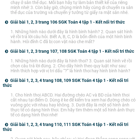
chạy ở sân thể dục. Mỗi bạn hãy tự làm bản thiết kế của riêng
mình nhé! 3. Còn bây giờ, chúng mình hãy cùng di chuyển ra sân
thể dục của trường và chuyển ý tưởng từ giấy ra mặt sân nhé.
Giải bài 1, 2, 3 trang 106 SGK Toán 4 tập 1 - Kết nối tri thức
1. Những hình nào dưới đây là hình bình hành? 2. Quan sát hình
vẽ rồi trả lời câu hỏi. Biết A, B, C, D là bốn đỉnh của một hình bình
hành. Hỏi đỉnh C đã bị con vật nào che mất?
Giải bài 1, 2, 3 trang 107, 108 SGK Toán 4 tập 1 - Kết nối tri thức
1. Những hình nào dưới đây là hình thoi? 3. Quan sát hình vẽ rồi
chọn câu trả lời đúng. 2. Cho dãy hình theo quy luật như sau:
Hình thích hợp với vị trí dấu “?” là hình thoi hay hình bình hành?
Giải bài 1, 2, 3, 4 trang 108, 109 SGK Toán 4 tập 1 - Kết nối tri
thức
1. Cho hình thoi ABCD. Hai đường chéo AC và BD của hình thoi
cắt nhau tại điểm O. Dùng ê ke để kiểm tra xem hai đường chéo có
vuông góc với nhau hay không. 3. Dưới đây là một số hình ảnh
thực tế có dạng hình thoi. Em hãy tìm thêm một số hình ảnh thực
tế có dạng hình thoi nhé!
Giải bài 1, 2, 3, 4 trang 110, 111 SGK Toán 4 tập 1 - Kết nối tri
thức