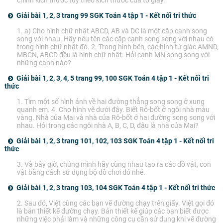
chỉnh kích thước tùy theo kích thước của tờ giấy.
Giải bài 1, 2, 3 trang 99 SGK Toán 4 tập 1 - Kết nối tri thức
1. a) Cho hình chữ nhật ABCD, AB và DC là một cặp cạnh song
song với nhau. Hãy nêu tên các cặp cạnh song song với nhau có
trong hình chữ nhật đó. 2. Trong hình bên, các hình tứ giác AMND,
MBCN, ABCD đều là hình chữ nhật. Hỏi cạnh MN song song với
những cạnh nào?
Giải bài 1, 2, 3, 4, 5 trang 99, 100 SGK Toán 4 tập 1 - Kết nối tri
thức
1. Tìm một số hình ảnh về hai đường thẳng song song ở xung
quanh em. 4. Cho hình vẽ dưới đây. Biết Rô-bốt ở ngôi nhà màu
vàng. Nhà của Mai và nhà của Rô-bốt ở hai đường song song với
nhau. Hỏi trong các ngôi nhà A, B, C, D, đâu là nhà của Mai?
Giải bài 1, 2, 3 trang 101, 102, 103 SGK Toán 4 tập 1 - Kết nối tri
thức
3. Và bây giờ, chúng mình hãy cùng nhau tạo ra các đồ vật, con
vật bằng cách sử dụng bộ đồ chơi đó nhé.
Giải bài 1, 2, 3 trang 103, 104 SGK Toán 4 tập 1 - Kết nối tri thức
2. Sau đó, Việt cùng các bạn vẽ đường chạy trên giấy. Việt gọi đó
là bản thiết kế đường chạy. Bản thiết kế giúp các bạn biết được
những việc phải làm và những công cụ cần sử dụng khi vẽ đường