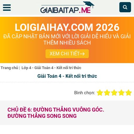
LOIGIAIHAY.COM 2026
ĐÃ CẬP NHẬT BẢN MỚI VỚI LỜI GIẢI DỄ HIỂU VÀ GIẢI
THÊM NHIỀU SÁCH
XEM CHI TIẾT
Trang chủ
|
Lớp 4 - Giải Toán 4 - Kết nối tri thức
Giải Toán 4 - Kết nối tri thức
Bình chọn:
CHỦ ĐỀ 6: ĐƯỜNG THẲNG VUÔNG GÓC.
ĐƯỜNG THẲNG SONG SONG