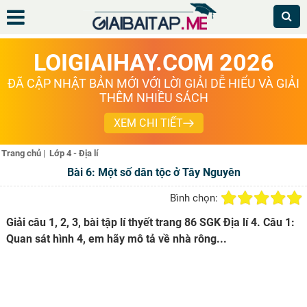
LOIGIAIHAY.COM 2026
ĐÃ CẬP NHẬT BẢN MỚI VỚI LỜI GIẢI DỄ HIỂU VÀ GIẢI
THÊM NHIỀU SÁCH
XEM CHI TIẾT
Trang chủ
|
Lớp 4 - Địa lí
Bài 6: Một số dân tộc ở Tây Nguyên
Bình chọn:
Giải câu 1, 2, 3, bài tập lí thyết trang 86 SGK Địa lí 4. Câu 1:
Quan sát hình 4, em hãy mô tả về nhà rông...