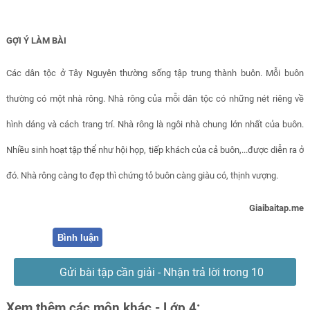
GỢI Ý LÀM BÀI
Các dân tộc ở Tây Nguyên thường sống tập trung thành buôn. Mỗi buôn
thường có một nhà rông. Nhà rông của mỗi dân tộc có những nét riêng về
hình dáng và cách trang trí. Nhà rông là ngôi nhà chung lớn nhất của buôn.
Nhiều sinh hoạt tập thể như hội họp, tiếp khách của cả buôn,...được diễn ra ở
đó. Nhà rông càng to đẹp thì chứng tỏ buôn càng giàu có, thịnh vượng.
Giaibaitap.me
Bình luận
Gửi bài tập cần giải - Nhận trả lời trong 10
phút
Xem thêm các môn khác - Lớp 4: