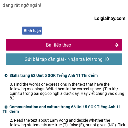
đang rất ngớ ngẩn!
Loigiaihay.com
Bình luận
Bài tiếp theo
Gửi bài tập cần giải - Nhận trả lời trong 10
phút
Skills trang 62 Unit 5 SGK Tiếng Anh 11 Thí điểm
3. Find the words or expressions in the text that have the
following meanings. Write them in the correct space. (Tìm từ /
cụm từ trong bài đọc có nghĩa dưới đây. Hãy viết chúng vào đúng
ô.)
Communication and culture trang 66 Unit 5 SGK Tiếng Anh 11
Thí điểm
2. Read the text about Lam Vong and decide whether the
following statements are true (T), false (F), or not given (NG). Tick