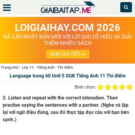
LOIGIAIHAY.COM 2026
ĐÃ CẬP NHẬT BẢN MỚI VỚI LỜI GIẢI DỄ HIỂU VÀ GIẢI
THÊM NHIỀU SÁCH
XEM CHI TIẾT
Trang chủ
|
Lớp 11 - Tiếng Anh - Thí điểm
Language trang 60 Unit 5 SGK Tiếng Anh 11 Thí điểm
Bình chọn:
2. Listen and repeat with the correct intonation. Then
practise saying the sentences with a partner. (Nghe và lặp
lại với ngữ điệu đúng, sau đó thực tập đọc câu với bạn bên
cạnh.)