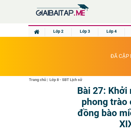
Lớp 2
Lớp 3
Lớp 4
ĐÃ CẬP 
Trang chủ
|
Lớp 8 - SBT Lịch sử
Bài 27: Khởi
phong trào
đồng bào miề
XI