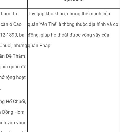
 Thám đã
Tuy gặp khó khăn, nhưng thế mạnh của
g càn ở Cao
quân Yên Thế là thông thuộc địa hình và cơ
12-1890, ba
động, giúp họ thoát được vòng vây của
Chuối, nhưng
quân Pháp.
quân Đề Thám
ghĩa quân đã
mở rộng hoạt
.
ng Hố Chuối,
ên Đồng Hom.
hanh vào vùng