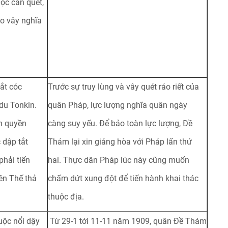
ộc càn quét,
o vây nghĩa
ắt cóc
Trước sự truy lùng và vây quét ráo riết của
 du Tonkin.
quân Pháp, lực lượng nghĩa quân ngày
nh quyền
càng suy yếu. Để bảo toàn lực lượng, Đề
 dập tắt
Thám lại xin giảng hòa với Pháp lấn thứ
phải tiến
hai. Thực dân Pháp lúc này cũng muốn
ên Thế thả
chấm dứt xung đột để tiến hành khai thác
thuộc địa.
ộc nổi dậy
Từ 29-1 tới 11-11 năm 1909, quân Đề Thám