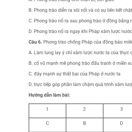
B. Phong trào diễn ra sôi nổi và có sự liên kết chặ
C. Phong trào nổ ra sau phong trào ở đồng bằng n
D. Phong trào nổ ra ngay khi Pháp xâm lược nướ
Câu 6.
Phong trào chống Pháp của đồng bảo miền n
A. Làm lung lay ý chỉ xâm lược nước ta của thực
B. cổ vũ mạnh mẽ phong trào đấu tranh ở miền x
C. đây mạnh sự thất bại của Pháp ở nước ta
D. trực tiếp góp phần làm chậm quá trình xâm lư
Hướng dẫn làm bài:
1
2
3
C
B
D