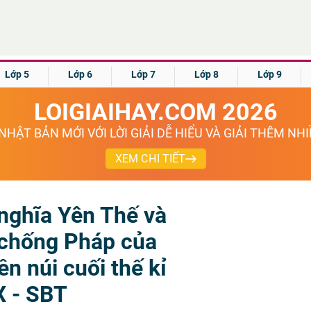
Lớp 5
Lớp 6
Lớp 7
Lớp 8
Lớp 9
LOIGIAIHAY.COM 2026
NHẬT BẢN MỚI VỚI LỜI GIẢI DỄ HIỂU VÀ GIẢI THÊM NH
XEM CHI TIẾT
 nghĩa Yên Thế và
 chống Pháp của
n núi cuối thế kỉ
X - SBT