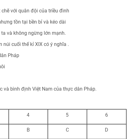
t chẽ với quân đội của triều đình
hưng tồn tại bền bỉ và kéo dài
c ta và không ngừng lớn mạnh.
úi cuối thế kỉ XIX có ý nghĩa .
 dân Pháp
uôi
ợc và bình định Việt Nam của thực dân Pháp.
4
5
6
B
C
D