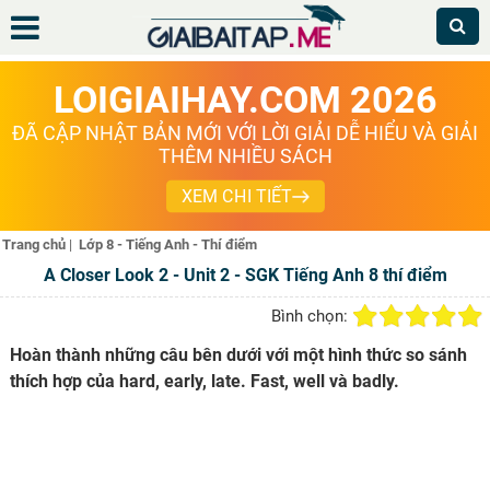
LOIGIAIHAY.COM 2026
ĐÃ CẬP NHẬT BẢN MỚI VỚI LỜI GIẢI DỄ HIỂU VÀ GIẢI
THÊM NHIỀU SÁCH
XEM CHI TIẾT
Trang chủ
|
Lớp 8 - Tiếng Anh - Thí điểm
A Closer Look 2 - Unit 2 - SGK Tiếng Anh 8 thí điểm
Bình chọn:
Hoàn thành những câu bên dưới với một hình thức so sánh
thích hợp của hard, early, late. Fast, well và badly.