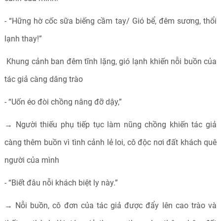
- “Hững hờ cốc sữa biếng cầm tay/ Gió bể, đêm sương, thổi
lạnh thay!”
Khung cảnh ban đêm tĩnh lặng, gió lạnh khiến nỗi buồn của
tác giả càng dâng trào
- “Uốn éo đòi chồng nâng đỡ dậy,”
→ Người thiếu phụ tiếp tục làm nũng chồng khiến tác giả
càng thêm buồn vì tình cảnh lẻ loi, cô độc nơi đất khách quê
người của mình
- “Biết đâu nỗi khách biệt ly này.”
→ Nỗi buồn, cô đơn của tác giả được đẩy lên cao trào và