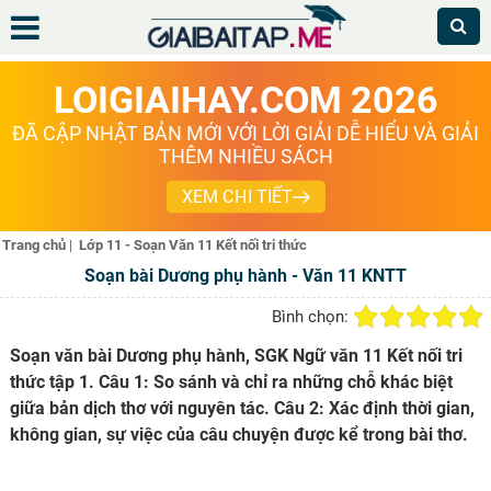
LOIGIAIHAY.COM 2026
ĐÃ CẬP NHẬT BẢN MỚI VỚI LỜI GIẢI DỄ HIỂU VÀ GIẢI
THÊM NHIỀU SÁCH
XEM CHI TIẾT
Trang chủ
|
Lớp 11 - Soạn Văn 11 Kết nối tri thức
Soạn bài Dương phụ hành - Văn 11 KNTT
Bình chọn:
Soạn văn bài Dương phụ hành, SGK Ngữ văn 11 Kết nối tri
thức tập 1. Câu 1: So sánh và chỉ ra những chỗ khác biệt
giữa bản dịch thơ với nguyên tác. Câu 2: Xác định thời gian,
không gian, sự việc của câu chuyện được kể trong bài thơ.