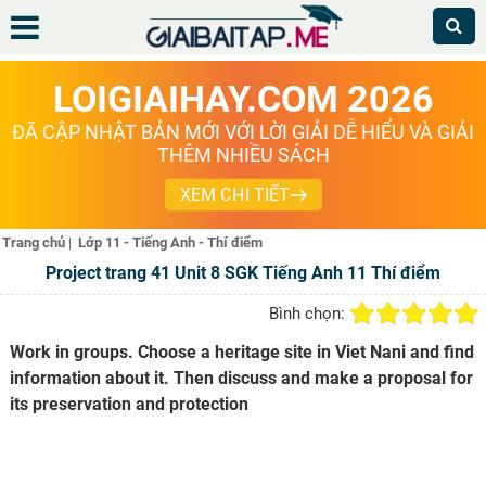
LOIGIAIHAY.COM 2026
ĐÃ CẬP NHẬT BẢN MỚI VỚI LỜI GIẢI DỄ HIỂU VÀ GIẢI
THÊM NHIỀU SÁCH
XEM CHI TIẾT
Trang chủ
|
Lớp 11 - Tiếng Anh - Thí điểm
Project trang 41 Unit 8 SGK Tiếng Anh 11 Thí điểm
Bình chọn:
Work in groups. Choose a heritage site in Viet Nani and find
information about it. Then discuss and make a proposal for
its preservation and protection