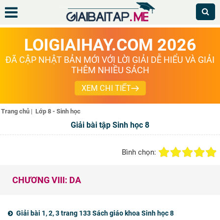
LOIGIAIHAY.COM 2026
ĐÃ CẬP NHẬT BẢN MỚI VỚI LỜI GIẢI DỄ HIỂU VÀ GIẢI
THÊM NHIỀU SÁCH
XEM CHI TIẾT
Trang chủ
|
Lớp 8 - Sinh học
Giải bài tập Sinh học 8
Bình chọn:
CHƯƠNG VIII: DA
Giải bài 1, 2, 3 trang 133 Sách giáo khoa Sinh học 8