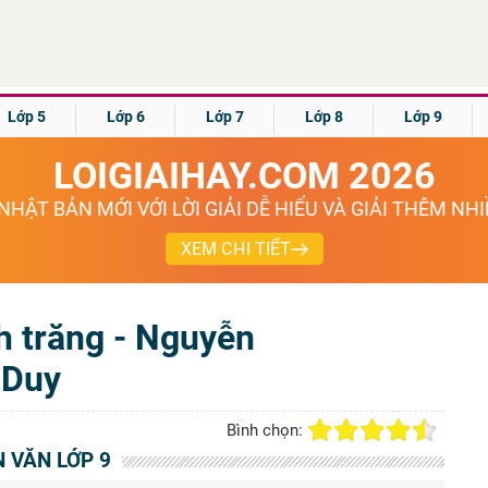
Lớp 5
Lớp 6
Lớp 7
Lớp 8
Lớp 9
LOIGIAIHAY.COM 2026
NHẬT BẢN MỚI VỚI LỜI GIẢI DỄ HIỂU VÀ GIẢI THÊM NH
XEM CHI TIẾT
h trăng - Nguyễn
Duy
Bình chọn:
 VĂN LỚP 9