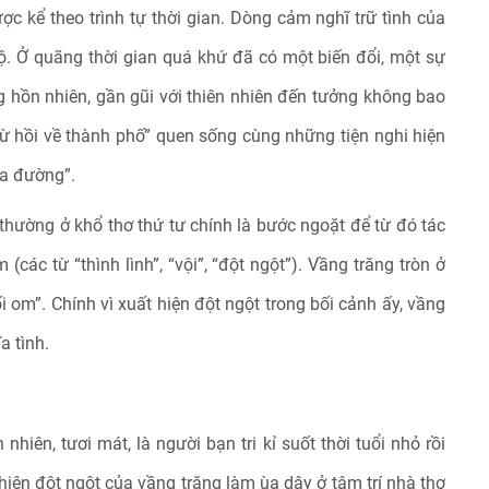
 kể theo trình tự thời gian. Dòng cảm nghĩ trữ tình của
. Ở quãng thời gian quá khứ đã có một biến đổi, một sự
ng hồn nhiên, gần gũi với thiên nhiên đến tưởng không bao
“từ hồi về thành phố” quen sống cùng những tiện nghi hiện
ua đường”.
t thường ở khổ thơ thứ tư chính là bước ngoặt để từ đó tác
(các từ “thình lình”, “vội”, “đột ngột”). Vầng trăng tròn ở
ối om”. Chính vì xuất hiện đột ngột trong bối cảnh ấy, vầng
a tình.
nhiên, tươi mát, là người bạn tri kỉ suốt thời tuổi nhỏ rồi
 hiện đột ngột của vầng trăng làm ùa dậy ở tâm trí nhà thơ