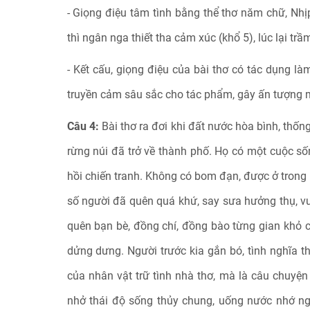
- Giọng điệu tâm tình bằng thể thơ năm chữ, Nhịp 
thì ngân nga thiết tha cảm xúc (khổ 5), lúc lại trầ
- Kết cấu, giọng điệu của bài thơ có tác dụng là
truyền cảm sâu sắc cho tác phẩm, gây ấn tượng 
Câu 4:
Bài thơ ra đơi khi đất nước hòa bình, thố
rừng núi đã trở về thành phố. Họ có một cuộc số
hồi chiến tranh. Không có bom đạn, được ở trong
số người đã quên quá khứ, say sưa hưởng thụ, vu
quên bạn bè, đồng chí, đồng bào từng gian khỏ 
dửng dưng. Người trước kia gắn bó, tình nghĩa t
của nhân vật trữ tình nhà thơ, mà là câu chuyện
nhở thái độ sống thủy chung, uống nước nhớ ngu