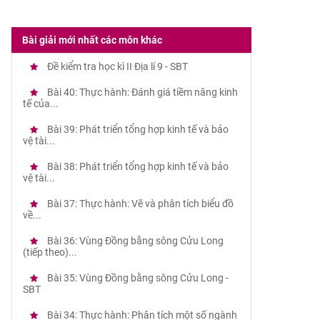
Bài giải mới nhất các môn khác
Đề kiểm tra học kì II Địa lí 9 - SBT
Bài 40: Thực hành: Đánh giá tiềm năng kinh
tế của...
Bài 39: Phát triển tổng hợp kinh tế và bảo
vệ tài...
Bài 38: Phát triển tổng hợp kinh tế và bảo
vệ tài...
Bài 37: Thực hành: Vẽ và phân tích biểu đồ
về...
Bài 36: Vùng Đồng bằng sông Cửu Long
(tiếp theo)...
Bài 35: Vùng Đồng bằng sông Cửu Long -
SBT
Bài 34: Thực hành: Phân tích một số ngành