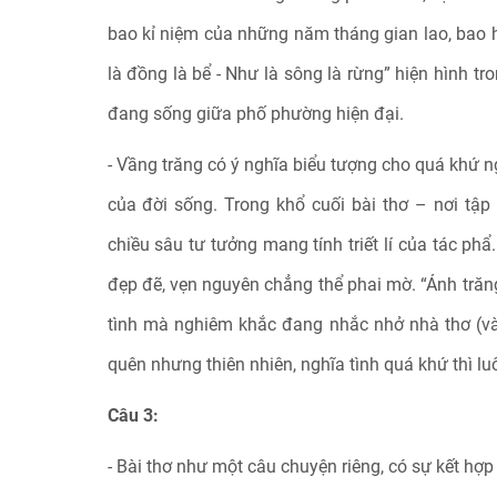
bao kỉ niệm của những năm tháng gian lao, bao hì
là đồng là bể - Như là sông là rừng” hiện hình t
đang sống giữa phố phường hiện đại.
- Vầng trăng có ý nghĩa biểu tượng cho quá khứ ng
của đời sống. Trong khổ cuối bài thơ – nơi tập
chiều sâu tư tưởng mang tính triết lí của tác ph
đẹp đẽ, vẹn nguyên chẳng thể phai mờ. “Ánh tră
tình mà nghiêm khắc đang nhắc nhở nhà thơ (và 
quên nhưng thiên nhiên, nghĩa tình quá khứ thì luô
Câu 3:
- Bài thơ như một câu chuyện riêng, có sự kết hợp h