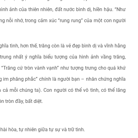
nh ảnh của thiên nhiên, đất nước bình dị, hiền hậu. “Như
rong nỗi nhớ, trong cảm xúc “rung rung” của một con người
hĩa tình, hơn thế, trăng còn là vẻ đẹp bình dị và vĩnh hằng
 trung nhất ý nghĩa biểu tượng của hình ảnh vầng trăng,
ẩ. “Trăng cứ tròn vành vạnh” như tượng trưng cho quá khứ
ng im phăng phắc” chính là người bạn – nhân chứng nghĩa
cả mỗi chúng ta). Con người có thể vô tình, có thể lãng
n tròn đầy, bất diệt.
ài hòa, tự nhiên giữa tự sự và trữ tình.