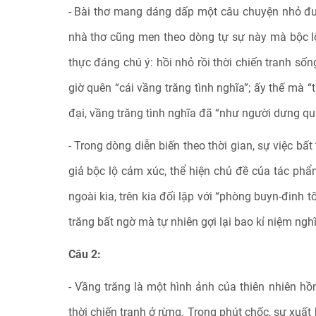
- Bài thơ mang dáng dấp một câu chuyện nhỏ được
nhà thơ cũng men theo dòng tự sự này mà bộc lộ
thực đáng chú ý: hồi nhỏ rồi thời chiến tranh số
giờ quên “cái vầng trăng tình nghĩa”; ấy thế mà 
đại, vầng trăng tình nghĩa đã “như người dưng q
- Trong dòng diễn biến theo thời gian, sự việc bấ
giả bộc lộ cảm xúc, thể hiện chủ đề của tác phẩm 
ngoài kia, trên kia đối lập với “phòng buyn-đinh t
trăng bất ngờ mà tự nhiên gợi lại bao kỉ niệm nghĩ
Câu 2:
- Vầng trăng là một hình ảnh của thiên nhiên hồn 
thời chiến tranh ở rừng. Trong phút chốc, sự xuất