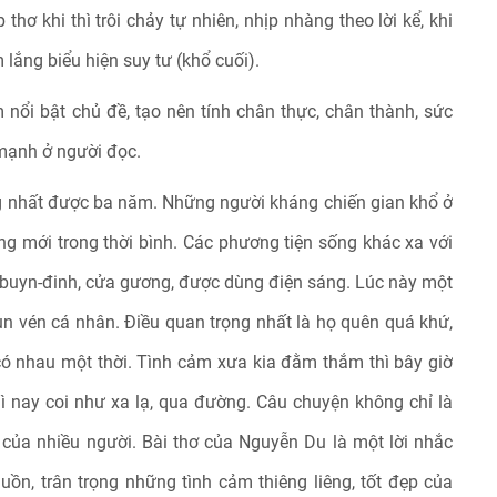
thơ khi thì trôi chảy tự nhiên, nhịp nhàng theo lời kể, khi
m lắng biểu hiện suy tư (khổ cuối).
m nổi bật chủ đề, tạo nên tính chân thực, chân thành, sức
mạnh ở người đọc.
ng nhất được ba năm. Những người kháng chiến gian khổ ở
ng mới trong thời bình. Các phương tiện sống khác xa với
 buyn-đinh, cửa gương, được dùng điện sáng. Lúc này một
n vén cá nhân. Điều quan trọng nhất là họ quên quá khứ,
có nhau một thời. Tình cảm xưa kia đằm thắm thì bây giờ
hì nay coi như xa lạ, qua đường. Câu chuyện không chỉ là
 của nhiều người. Bài thơ của Nguyễn Du là một lời nhắc
ồn, trân trọng những tình cảm thiêng liêng, tốt đẹp của