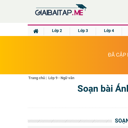
Lớp 2
Lớp 3
Lớp 4
ĐÃ CẬP 
Trang chủ
|
Lớp 9 - Ngữ văn
Soạn bài Án
SOẠN