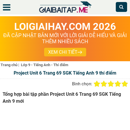
LOIGIAIHAY.COM 2026
ĐÃ CẬP NHẬT BẢN MỚI VỚI LỜI GIẢI DỄ HIỂU VÀ GIẢI
THÊM NHIỀU SÁCH
XEM CHI TIẾT
Trang chủ
|
Lớp 9 - Tiếng Anh - Thí điểm
Project Unit 6 Trang 69 SGK Tiếng Anh 9 thí điểm
Bình chọn:
Tổng hợp bài tập phần Project Unit 6 Trang 69 SGK Tiếng
Anh 9 mới