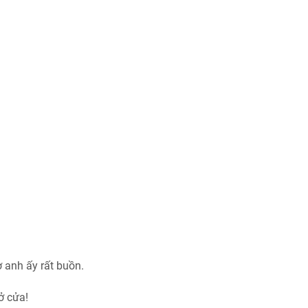
ờ anh ấy rất buồn.
ở cửa!