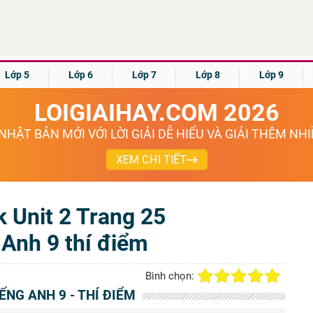
Lớp 5
Lớp 6
Lớp 7
Lớp 8
Lớp 9
LOIGIAIHAY.COM 2026
NHẬT BẢN MỚI VỚI LỜI GIẢI DỄ HIỂU VÀ GIẢI THÊM NH
XEM CHI TIẾT
 Unit 2 Trang 25
Anh 9 thí điểm
Bình chọn:
IẾNG ANH 9 - THÍ ĐIỂM