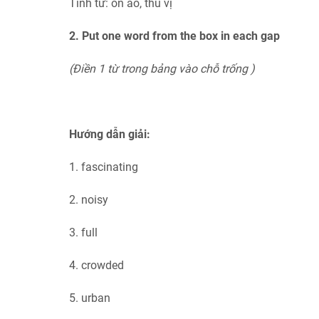
Tính từ: ồn ào, thú vị
2. Put one word from the box in each gap
(Điền 1 từ trong bảng vào chỗ trống )
Hướng dẫn giải:
1. fascinating
2. noisy
3. full
4. crowded
5. urban