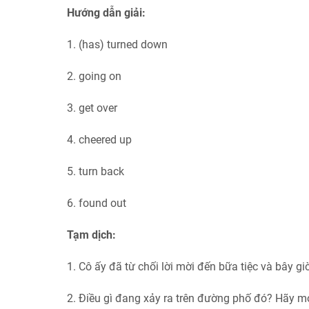
Hướng dẫn giải:
1. (has) turned down
2. going on
3. get over
4. cheered up
5. turn back
6. found out
Tạm dịch:
1. Cô ấy đã từ chối lời mời đến bữa tiệc và bây gi
2. Điều gì đang xảy ra trên đường phố đó? Hãy m