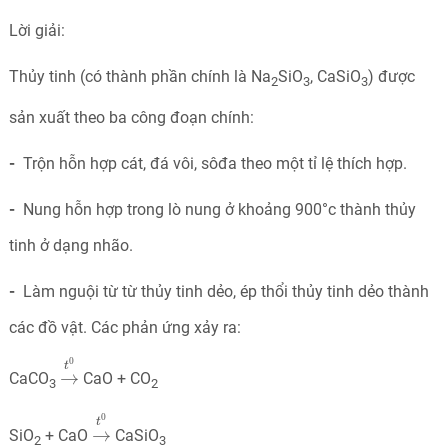
Lời giải:
Thủy tinh (có thành phần chính là Na
SiO
, CaSiO
) được
2
3
3
sản xuất theo ba công đoạn chính:
-
Trộn hỗn hợp cát, đá vôi, sôđa theo một tỉ lệ thích hợp.
-
Nung hỗn hợp trong lò nung ở khoảng 900°c thành thủy
tinh ở dạng nhão.
-
Làm nguội từ từ thủy tinh dẻo, ép thổi thủy tinh dẻo thành
các đồ vật. Các phản ứng xảy ra:
→
t
0
0
t
→
CaCO
CaO + CO
3
2
→
t
0
0
t
→
SiO
+ CaO
CaSiO
2
3