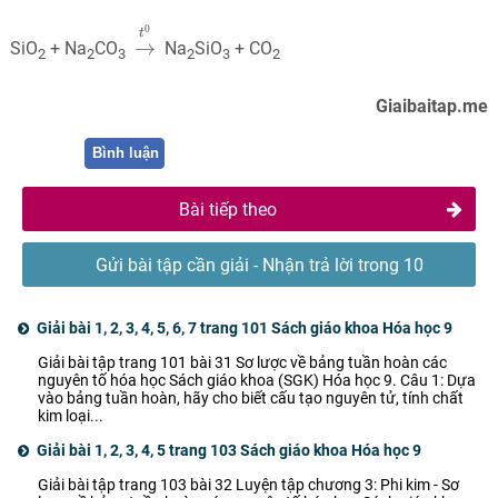
→
t
0
0
t
→
SiO
+ Na
CO
Na
SiO
+ CO
2
2
3
2
3
2
Giaibaitap.me
Bình luận
Bài tiếp theo
Gửi bài tập cần giải - Nhận trả lời trong 10
phút
Giải bài 1, 2, 3, 4, 5, 6, 7 trang 101 Sách giáo khoa Hóa học 9
Giải bài tập trang 101 bài 31 Sơ lược về bảng tuần hoàn các
nguyên tố hóa học Sách giáo khoa (SGK) Hóa học 9. Câu 1: Dựa
vào bảng tuần hoàn, hãy cho biết cấu tạo nguyên tử, tính chất
kim loại...
Giải bài 1, 2, 3, 4, 5 trang 103 Sách giáo khoa Hóa học 9
Giải bài tập trang 103 bài 32 Luyện tập chương 3: Phi kim - Sơ