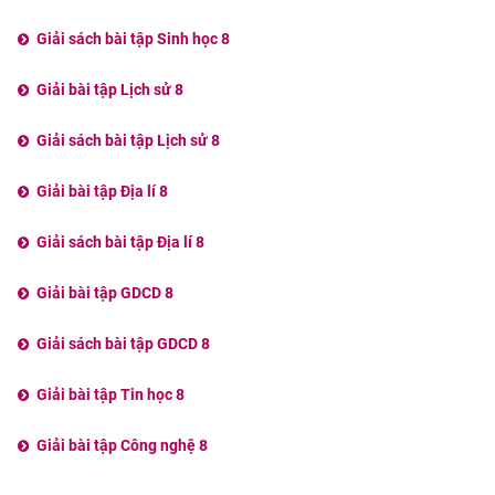
Giải sách bài tập Sinh học 8
Giải bài tập Lịch sử 8
Giải sách bài tập Lịch sử 8
Giải bài tập Địa lí 8
Giải sách bài tập Địa lí 8
Giải bài tập GDCD 8
Giải sách bài tập GDCD 8
Giải bài tập Tin học 8
Giải bài tập Công nghệ 8