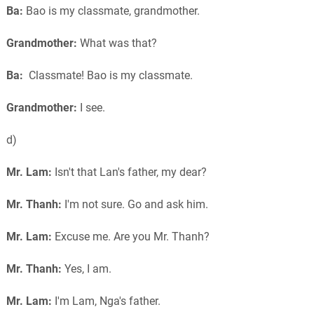
Ba:
Bao is my classmate, grandmother.
Grandmother:
What was that?
Ba:
Classmate! Bao is my classmate.
Grandmother:
I see.
d)
Mr. Lam:
Isn't that Lan's father, my dear?
Mr. Thanh:
I'm not sure. Go and ask him.
Mr. Lam:
Excuse me. Are you Mr. Thanh?
Mr. Thanh:
Yes, I am.
Mr. Lam:
I'm Lam, Nga's father.