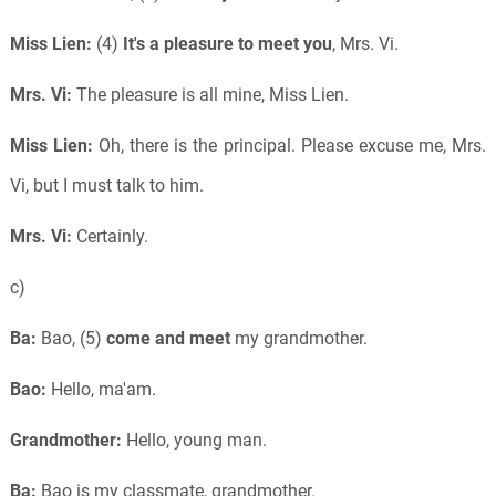
Miss Lien:
(4)
It's a pleasure to meet you
, Mrs. Vi.
Mrs. Vi:
The pleasure is all mine, Miss Lien.
Miss Lien:
Oh, there is the principal. Please excuse me, Mrs.
Vi, but I must talk to him.
Mrs. Vi:
Certainly.
c)
Ba:
Bao, (5)
come and meet
my grandmother.
Bao:
Hello, ma'am.
Grandmother:
Hello, young man.
Ba:
Bao is my classmate, grandmother.