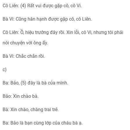
Cô Liên: (4) Rất vui được gặp cô, cô Vi.
Bà Vi: Cũng hân hạnh được gặp cô, cô Liên.
Cô Liên: Ồ, hiệu trưởng đây rồi. Xin lỗi, cô Vi, nhưng tôi phải
nói chuyện với ông ấy.
Bà Vi: Chắc chắn rồi.
c)
Ba: Bảo, (5) đây là bà của mình.
Bảo: Xin chào bà.
Bà: Xin chào, chàng trai trẻ.
Ba: Bảo là bạn cùng lớp của cháu bà ạ.