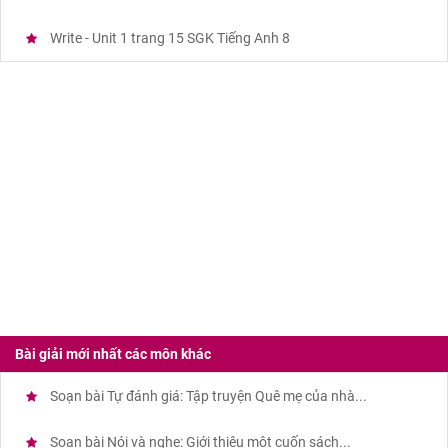
Write - Unit 1 trang 15 SGK Tiếng Anh 8
Bài giải mới nhất các môn khác
Soạn bài Tự đánh giá: Tập truyện Quê mẹ của nhà...
Soạn bài Nói và nghe: Giới thiệu một cuốn sách...