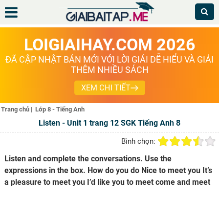
LOIGIAIHAY.COM 2026
ĐÃ CẬP NHẬT BẢN MỚI VỚI LỜI GIẢI DỄ HIỂU VÀ GIẢI
THÊM NHIỀU SÁCH
XEM CHI TIẾT
Trang chủ
|
Lớp 8 - Tiếng Anh
Listen - Unit 1 trang 12 SGK Tiếng Anh 8
Bình chọn:
Listen and complete the conversations. Use the
expressions in the box. How do you do Nice to meet you It’s
a pleasure to meet you I’d like you to meet come and meet