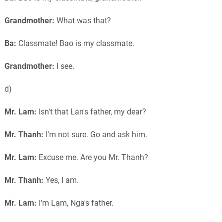
Grandmother:
What was that?
Ba:
Classmate! Bao is my classmate.
Grandmother:
I see.
d)
Mr. Lam:
Isn't that Lan's father, my dear?
Mr. Thanh:
I'm not sure. Go and ask him.
Mr. Lam:
Excuse me. Are you Mr. Thanh?
Mr. Thanh:
Yes, I am.
Mr. Lam:
I'm Lam, Nga's father.