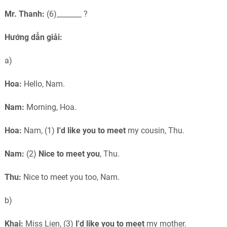
Mr. Thanh:
(6)_______ ?
Hướng dẫn giải:
a)
Hoa:
Hello, Nam.
Nam:
Morning, Hoa.
Hoa:
Nam, (1)
I'd like you to meet
my cousin, Thu.
Nam:
(2)
Nice to meet you
, Thu.
Thu:
Nice to meet you too, Nam.
b)
Khai:
Miss Lien, (3)
I'd like you to meet
my mother.