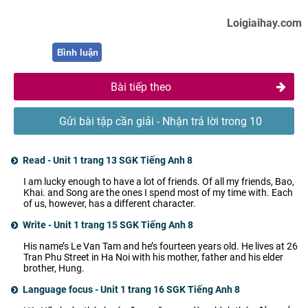
Loigiaihay.com
Bình luận
Bài tiếp theo
Gửi bài tập cần giải - Nhận trả lời trong 10
phút
Read - Unit 1 trang 13 SGK Tiếng Anh 8
I am lucky enough to have a lot of friends. Of all my friends, Bao,
Khai. and Song are the ones I spend most of my time with. Each
of us, however, has a different character.
Write - Unit 1 trang 15 SGK Tiếng Anh 8
His name’s Le Van Tam and he’s fourteen years old. He lives at 26
Tran Phu Street in Ha Noi with his mother, father and his elder
brother, Hung.
Language focus - Unit 1 trang 16 SGK Tiếng Anh 8