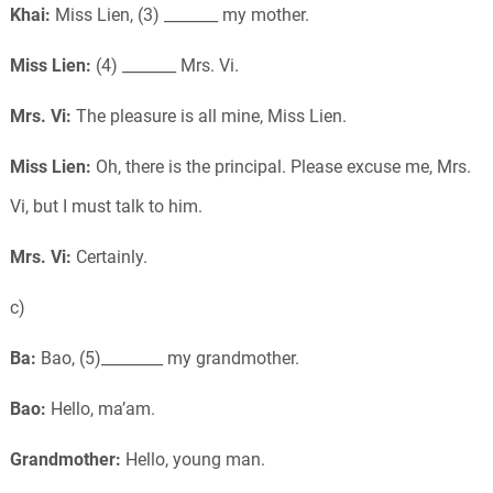
Khai:
Miss Lien, (3) _______ my mother.
Miss Lien:
(4) _______ Mrs. Vi.
Mrs. Vi:
The pleasure is all mine, Miss Lien.
Miss Lien:
Oh, there is the principal. Please excuse me, Mrs.
Vi, but I must talk to him.
Mrs. Vi:
Certainly.
c)
Ba:
Bao, (5)________ my grandmother.
Bao:
Hello, ma’am.
Grandmother:
Hello, young man.