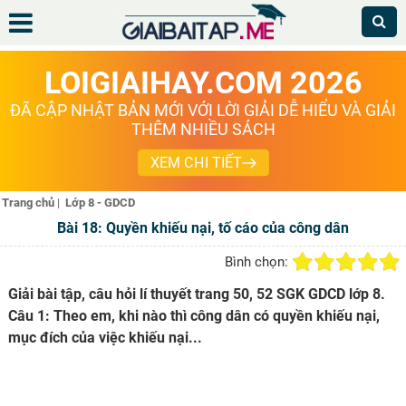
LOIGIAIHAY.COM 2026
ĐÃ CẬP NHẬT BẢN MỚI VỚI LỜI GIẢI DỄ HIỂU VÀ GIẢI
THÊM NHIỀU SÁCH
XEM CHI TIẾT
Trang chủ
|
Lớp 8 - GDCD
Bài 18: Quyền khiếu nại, tố cáo của công dân
Bình chọn:
Giải bài tập, câu hỏi lí thuyết trang 50, 52 SGK GDCD lớp 8.
Câu 1: Theo em, khi nào thì công dân có quyền khiếu nại,
mục đích của việc khiếu nại...