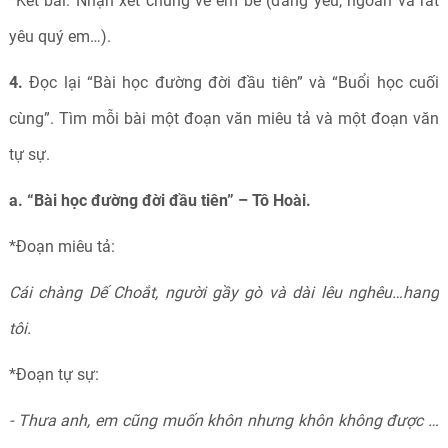
*Kết bài: Nhận xét chung về em bé (đáng yêu, ngoan và rất
yêu quý em…).
4.
Đọc lại “Bài học đường đời đầu tiên” và “Buổi học cuối
cùng”. Tìm mỗi bài một đoạn văn miêu tả và một đoạn văn
tự sự.
a. “Bài học đường đời đầu tiên” – Tô Hoài.
*Đoạn miêu tả:
Cái chàng Dế Choắt, người gầy gò và dài lêu nghêu…hang
tôi.
*Đoạn tự sự:
- Thưa anh, em cũng muốn khôn nhưng khôn không được …