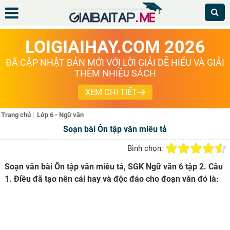
LOIGIAIHAY.COM 2026
ĐÃ CẬP NHẬT BẢN MỚI VỚI LỜI GIẢI DỄ HIỂU VÀ GIẢI
THÊM NHIỀU SÁCH
XEM CHI TIẾT
Trang chủ
|
Lớp 6 - Ngữ văn
Soạn bài Ôn tập văn miêu tả
Bình chọn:
Soạn văn bài Ôn tập văn miêu tả, SGK Ngữ văn 6 tập 2. Câu
1. Điều đã tạo nên cái hay và độc đáo cho đoạn văn đó là: