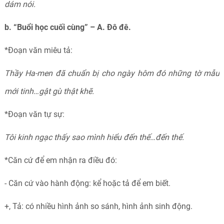
dám nói.
b. “Buổi học cuối cùng” – A. Đô đê.
*Đoạn văn miêu tả:
Thầy Ha-men đã chuẩn bị cho ngày hôm đó những tờ mẫu
mới tinh…gật gù thật khẽ.
*Đoạn văn tự sự:
Tôi kinh ngạc thấy sao mình hiểu đến thế…đến thế.
*Căn cứ để em nhận ra điều đó:
- Căn cứ vào hành động: kể hoặc tả để em biết.
+, Tả: có nhiều hình ảnh so sánh, hình ảnh sinh động.