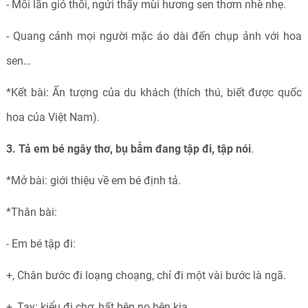
- Mỗi lần gió thổi, ngửi thấy mùi hương sen thơm nhè nhẹ.
- Quang cảnh mọi người mặc áo dài đến chụp ảnh với hoa
sen…
*Kết bài: Ấn tượng của du khách (thích thú, biết được quốc
hoa của Việt Nam).
3. Tả em bé ngây thơ, bụ bẫm đang tập đi, tập nói
.
*Mở bài: giới thiệu về em bé định tả.
*Thân bài:
- Em bé tập đi:
+, Chân bước đi loạng choạng, chỉ đi một vài bước là ngã.
+, Tay: kiểu đi chợ, hất bên nọ bên kia.