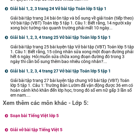
Giải bài 1, 2, 3 trang 24 Vở bài tập Toán lớp 5 tập 1
Giải bài tập trang 24 bài ôn tập và bổ sung về giải toán (tiếp theo)
Vở bài tập (VBT) Toán lớp 5 tập 1. Câu 1: Biết rằng, 14 người xây
xong bức tường rào quanh trường phải mất 10 ngày...
Giải bài 1, 2, 3, 4 trang 25 Vở bài tập Toán lớp 5 tập 1
Giải bài tập trang 25 bài luyện tập Vở bài tập (VBT) Toán lớp 5 tập
1. Câu 1: Biết rằng, 15 công nhân sửa xong một đoạn đường phải
hết 6 ngày. Hỏi muốn sửa chữa xong đoạn đường đó trong 3
ngày thì cần bổ sung thêm bao nhiêu công nhân?...
Giải bài 1, 2, 3, 4 trang 27 Vở bài tập Toán lớp 5 tập 1
Giải bài tập trang 27 bài luyện tập chung Vở bài tập (VBT) Toán
lớp 5 tập 1. Câu 1: Trường Bản Lườm đã vận động được 36 em có
hoàn cảnh khó khăn đến lớp học, trong đó số em nữ gấp 3 lần số
em nam....
Xem thêm các môn khác - Lớp 5:
Soạn bài Tiếng Việt lớp 5
Giải vở bài tập Tiếng Việt 5