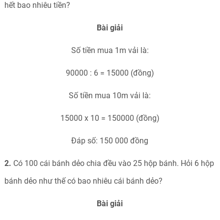
hết bao nhiêu tiền?
Bài giải
Số tiền mua 1m vải là:
90000 : 6 = 15000 (đồng)
Số tiền mua 10m vải là:
15000 x 10 = 150000 (đồng)
Đáp số: 150 000 đồng
2.
Có 100 cái bánh dẻo chia đều vào 25 hộp bánh. Hỏi 6 hộp
bánh dẻo như thế có bao nhiêu cái bánh dẻo?
Bài giải