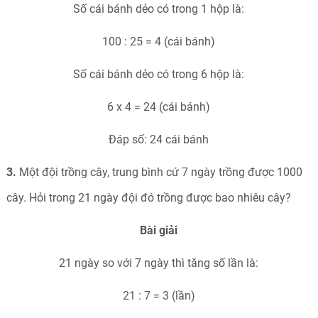
Số cái bánh dẻo có trong 1 hộp là:
100 : 25 = 4 (cái bánh)
Số cái bánh dẻo có trong 6 hộp là:
6 x 4 = 24 (cái bánh)
Đáp số: 24 cái bánh
3.
Một đội trồng cây, trung bình cứ 7 ngày trồng được 1000
cây. Hỏi trong 21 ngày đội đó trồng được bao nhiêu cây?
Bài giải
21 ngày so với 7 ngày thì tăng số lần là:
21 : 7 = 3 (lần)