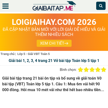
LOIGIAIHAY.COM 2026
ĐÃ CẬP NHẬT BẢN MỚI VỚI LỜI GIẢI DỄ HIỂU VÀ GIẢI
THÊM NHIỀU SÁCH
XEM CHI TIẾT
Trang chủ
|
Lớp 5 - Giải VBT Toán 5
Giải bài 1, 2, 3, 4 trang 21 Vở bài tập Toán lớp 5 tập 1
Bình chọn:
Giải bài tập trang 21 bài ôn tập và bổ sung về giải toán Vở
bài tập (VBT) Toán lớp 5 tập 1. Câu 1: Mua 6m vải hết 90
000 đồng. Hỏi mua 10 mét vải như thế hết bao nhiêu tiền...