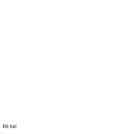
Đề bài