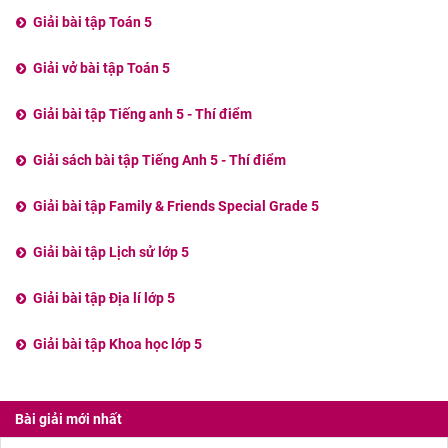
Giải bài tập Toán 5
Giải vở bài tập Toán 5
Giải bài tập Tiếng anh 5 - Thí điểm
Giải sách bài tập Tiếng Anh 5 - Thí điểm
Giải bài tập Family & Friends Special Grade 5
Giải bài tập Lịch sử lớp 5
Giải bài tập Địa lí lớp 5
Giải bài tập Khoa học lớp 5
Bài giải mới nhất