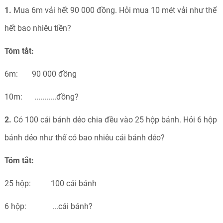
1.
Mua 6m vải hết 90 000 đồng. Hỏi mua 10 mét vải như thế
hết bao nhiêu tiền?
Tóm tắt:
6m: 90 000 đồng
10m: ...........đồng?
2.
Có 100 cái bánh dẻo chia đều vào 25 hộp bánh. Hỏi 6 hộp
bánh dẻo như thế có bao nhiêu cái bánh dẻo?
Tóm tắt:
25 hộp: 100 cái bánh
6 hộp: ...cái bánh?