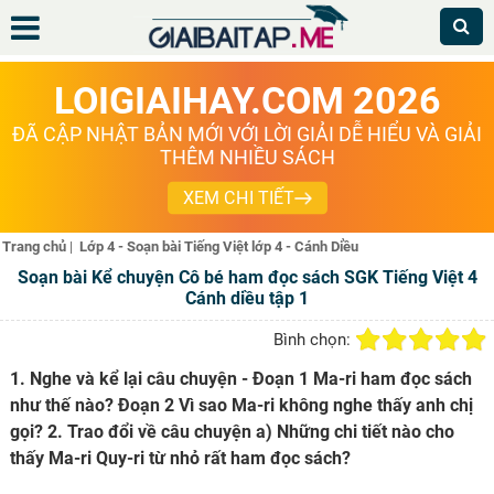
LOIGIAIHAY.COM 2026
ĐÃ CẬP NHẬT BẢN MỚI VỚI LỜI GIẢI DỄ HIỂU VÀ GIẢI
THÊM NHIỀU SÁCH
XEM CHI TIẾT
Trang chủ
|
Lớp 4 - Soạn bài Tiếng Việt lớp 4 - Cánh Diều
Soạn bài Kể chuyện Cô bé ham đọc sách SGK Tiếng Việt 4
Cánh diều tập 1
Bình chọn:
1. Nghe và kể lại câu chuyện - Đoạn 1 Ma-ri ham đọc sách
như thế nào? Đoạn 2 Vì sao Ma-ri không nghe thấy anh chị
gọi? 2. Trao đổi về câu chuyện a) Những chi tiết nào cho
thấy Ma-ri Quy-ri từ nhỏ rất ham đọc sách?