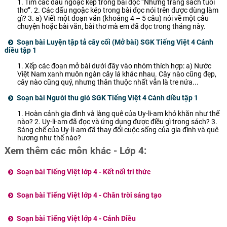
1. Tìm các dấu ngoặc kép trong bài đọc “Những trang sách tuổi
thơ”. 2. Các dấu ngoặc kép trong bài đọc nói trên được dùng làm
gì? 3. a) Viết một đoạn văn (khoảng 4 – 5 câu) nói về một câu
chuyện hoặc bài văn, bài thơ mà em đã đọc trong tháng này.
Soạn bài Luyện tập tả cây cối (Mở bài) SGK Tiếng Việt 4 Cánh
diều tập 1
1. Xếp các đoạn mở bài dưới đây vào nhóm thích hợp: a) Nước
Việt Nam xanh muôn ngàn cây lá khác nhau. Cây nào cũng đẹp,
cây nào cũng quý, nhưng thân thuộc nhất vẫn là tre nứa...
Soạn bài Người thu gió SGK Tiếng Việt 4 Cánh diều tập 1
1. Hoàn cảnh gia đình và làng quê của Uy-li-am khó khăn như thế
nào? 2. Uy-li-am đã đọc và ứng dụng được điều gì trong sách? 3.
Sáng chế của Uy-li-am đã thay đổi cuộc sống của gia đình và quê
hương như thế nào?
Xem thêm các môn khác - Lớp 4:
Soạn bài Tiếng Việt lớp 4 - Kết nối tri thức
Soạn bài Tiếng Việt lớp 4 - Chân trời sáng tạo
Soạn bài Tiếng Việt lớp 4 - Cánh Diều