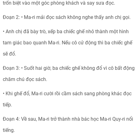
trốn biệt vào một góc phòng khách và say sưa đọc.
Đoạn 2: • Ma-ri mải đọc sách không nghe thấy anh chị gọi.
• Anh chị đã bày trò, xếp ba chiếc ghế nhỏ thành một hình
tam giác bao quanh Ma-ri. Nếu cô cử động thì ba chiếc ghế
sẽ đổ.
Đoạn 3: • Suốt hai giờ, ba chiếc ghế không đổ vì cô bất động
chăm chú đọc sách.
• Khi ghế đổ, Ma-ri cười rồi cầm sách sang phòng khác đọc
tiếp.
Đoạn 4: Về sau, Ma-ri trở thành nhà bác học Ma-ri Quy-ri nổi
tiếng.