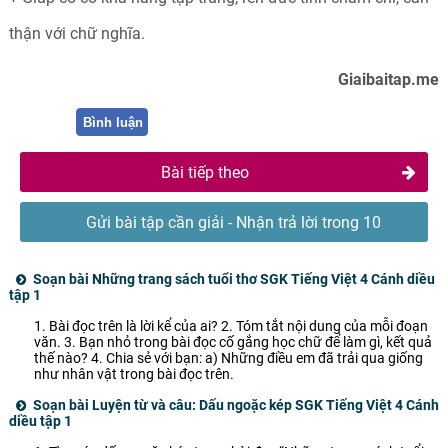
thận với chữ nghĩa.
Giaibaitap.me
Bình luận
Bài tiếp theo
Gửi bài tập cần giải - Nhận trả lời trong 10
phút
Soạn bài Những trang sách tuổi thơ SGK Tiếng Việt 4 Cánh diều
tập 1
1. Bài đọc trên là lời kể của ai? 2. Tóm tắt nội dung của mỗi đoạn
văn. 3. Bạn nhỏ trong bài đọc cố gắng học chữ để làm gì, kết quả
thế nào? 4. Chia sẻ với bạn: a) Những điều em đã trải qua giống
như nhân vật trong bài đọc trên.
Soạn bài Luyện từ và câu: Dấu ngoặc kép SGK Tiếng Việt 4 Cánh
diều tập 1