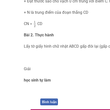
+ Đặt thước sao cho vạch 0 cm trùng với điểm C.
+ N là trung điểm của đoạn thẳng CD
1
2
1
CN =
CD
2
Bài 2. Thực hành
Lấy tờ giấy hình chữ nhật ABCD gấp đôi lại (gấp c
Giải
học sinh tự làm
Bình luận