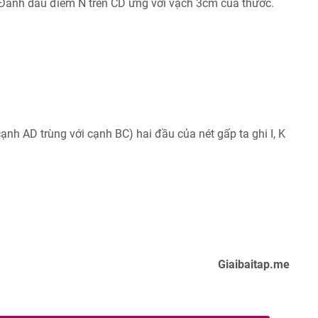
 Đánh dấu điểm N trên CD ứng với vạch 3cm của thước.
ạnh AD trùng với cạnh BC) hai đầu của nét gấp ta ghi I, K
Giaibaitap.me