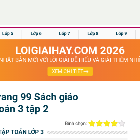
Lớp 5
Lớp 6
Lớp 7
Lớp 8
Lớp 9
LOIGIAIHAY.COM 2026
NHẬT BẢN MỚI VỚI LỜI GIẢI DỄ HIỂU VÀ GIẢI THÊM NH
XEM CHI TIẾT
 trang 99 Sách giáo
oán 3 tập 2
Bình chọn:
 TẬP TOÁN LỚP 3