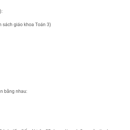
):
m sách giáo khoa Toán 3)
ần bằng nhau: