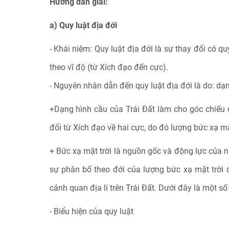
Hướng dẫn giải:
a) Quy luật địa đới
- Khái niệm: Quy luật địa đới là sự thay đổi có qu
theo vĩ độ (từ Xích đạo đến cực).
- Nguyên nhân dẫn đến quy luật địa đới là do: dạn
+Dạng hình cầu của Trái Đất làm cho góc chiếu c
đổi từ Xích đạo về hai cực, do đó lượng bức xạ mặ
+ Bức xạ mặt trời là nguồn gốc và động lực của nh
sự phân bố theo đới của lượng bức xạ mặt trời đ
cảnh quan địa lí trên Trái Đất. Dưới đây là một số 
- Biểu hiện của quy luật