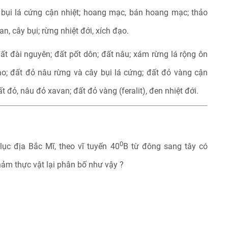
 bụi lá cứng cận nhiệt; hoang mạc, bán hoang mạc; thảo
n, cây bụi; rừng nhiệt đới, xích đạo.
ất đài nguyên; đất pốt dôn; đất nâu; xám rừng lá rộng ôn
ao; đất đỏ nâu rừng và cây bụi lá cứng; đất đỏ vàng cận
đỏ, nâu đỏ xavan; đất đỏ vàng (feralit), đen nhiệt đới.
0
 lục địa Bắc Mĩ, theo vĩ tuyến 40
B từ đông sang tây có
hảm thực vật lại phân bố như vậy ?