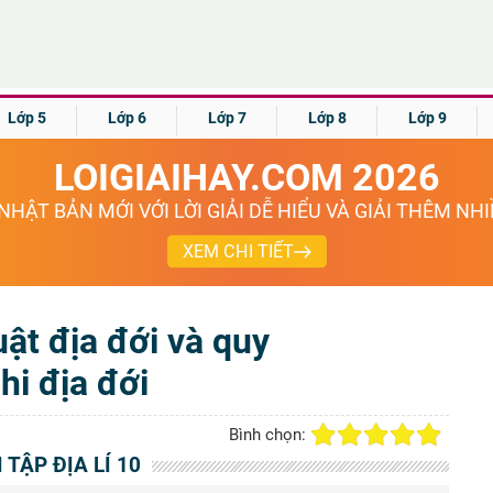
Lớp 5
Lớp 6
Lớp 7
Lớp 8
Lớp 9
LOIGIAIHAY.COM 2026
NHẬT BẢN MỚI VỚI LỜI GIẢI DỄ HIỂU VÀ GIẢI THÊM NH
XEM CHI TIẾT
uật địa đới và quy
phi địa đới
Bình chọn:
I TẬP ĐỊA LÍ 10