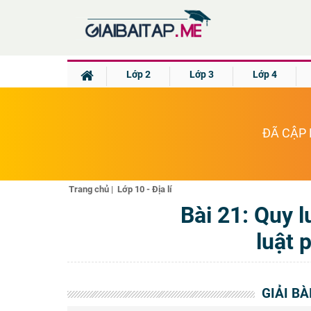
Lớp 2
Lớp 3
Lớp 4
ĐÃ CẬP 
Trang chủ
|
Lớp 10 - Địa lí
Bài 21: Quy l
luật 
GIẢI BÀ